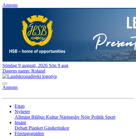
Annons
Söndag 9 augusti, 2026
Sön 9 aug
Dagens namn:
Roland
Annons
Ettan
Nyheter
Allmänt
Blåljus
Kultur
Näringsliv
Nöje
Politik
Sport
Insänt
Debatt
Planket
Gästkrönikor
Företagsguiden