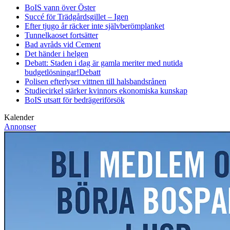
BoIS vann över Öster
Succé för Trädgårdsgillet – Igen
Efter tjugo år räcker inte självberöm
planket
Tunnelkaoset fortsätter
Bad avråds vid Cement
Det händer i helgen
Debatt: Staden i dag är gamla meriter med nutida
budgetlösningar!
Debatt
Polisen efterlyser vittnen till halsbandsrånen
Studiecirkel stärker kvinnors ekonomiska kunskap
BoIS utsatt för bedrägeriförsök
Kalender
Annonser