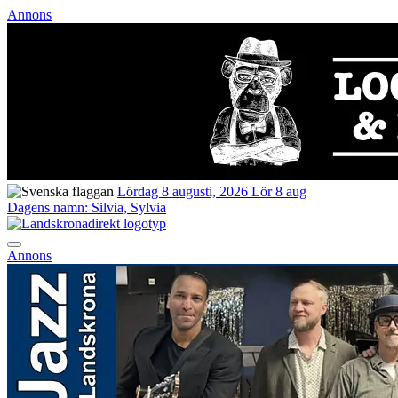
Annons
Lördag 8 augusti, 2026
Lör 8 aug
Dagens namn:
Silvia, Sylvia
Annons