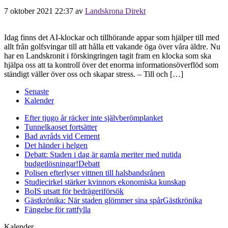
7 oktober 2021 22:37
av
Landskrona Direkt
Idag finns det AI-klockar och tillhörande appar som hjälper till med
allt från golfsvingar till att hålla ett vakande öga över våra äldre. Nu
har en Landskronit i förskingringen tagit fram en klocka som ska
hjälpa oss att ta kontroll över det enorma informationsöverflöd som
ständigt väller över oss och skapar stress. – Till och […]
Senaste
Kalender
Efter tjugo år räcker inte självberöm
planket
Tunnelkaoset fortsätter
Bad avråds vid Cement
Det händer i helgen
Debatt: Staden i dag är gamla meriter med nutida
budgetlösningar!
Debatt
Polisen efterlyser vittnen till halsbandsrånen
Studiecirkel stärker kvinnors ekonomiska kunskap
BoIS utsatt för bedrägeriförsök
Gästkrönika: När staden glömmer sina spår
Gästkrönika
Fängelse för rattfylla
Kalender