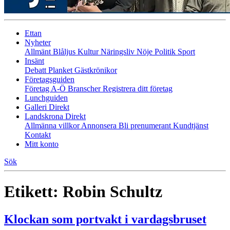
Ettan
Nyheter
Allmänt
Blåljus
Kultur
Näringsliv
Nöje
Politik
Sport
Insänt
Debatt
Planket
Gästkrönikor
Företagsguiden
Företag A-Ö
Branscher
Registrera ditt företag
Lunchguiden
Galleri Direkt
Landskrona Direkt
Allmänna villkor
Annonsera
Bli prenumerant
Kundtjänst
Kontakt
Mitt konto
Sök
Etikett:
Robin Schultz
Klockan som portvakt i vardagsbruset