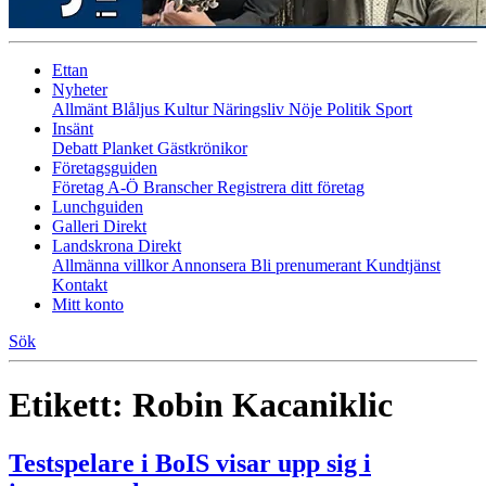
Ettan
Nyheter
Allmänt
Blåljus
Kultur
Näringsliv
Nöje
Politik
Sport
Insänt
Debatt
Planket
Gästkrönikor
Företagsguiden
Företag A-Ö
Branscher
Registrera ditt företag
Lunchguiden
Galleri Direkt
Landskrona Direkt
Allmänna villkor
Annonsera
Bli prenumerant
Kundtjänst
Kontakt
Mitt konto
Sök
Etikett:
Robin Kacaniklic
Testspelare i BoIS visar upp sig i