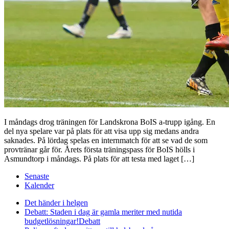
I måndags drog träningen för Landskrona BoIS a-trupp igång. En
del nya spelare var på plats för att visa upp sig medans andra
saknades. På lördag spelas en internmatch för att se vad de som
provtränar går för. Årets första träningspass för BoIS hölls i
Asmundtorp i måndags. På plats för att testa med laget […]
Senaste
Kalender
Det händer i helgen
Debatt: Staden i dag är gamla meriter med nutida
budgetlösningar!
Debatt