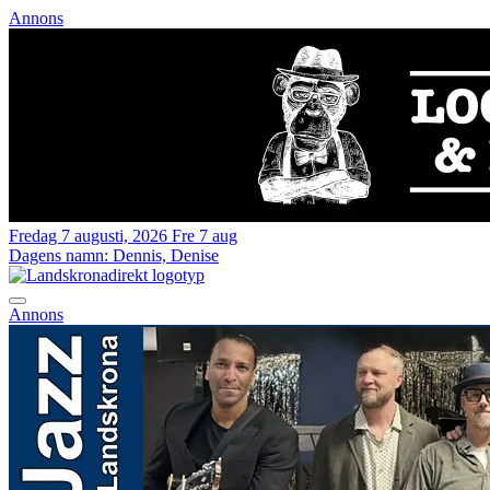
Annons
Fredag 7 augusti, 2026
Fre 7 aug
Dagens namn:
Dennis, Denise
Annons