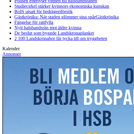
Polisen efterlyser vittnen till halsbandsrånen
Studiecirkel stärker kvinnors ekonomiska kunskap
BoIS utsatt för bedrägeriförsök
Gästkrönika: När staden glömmer sina spår
Gästkrönika
Fängelse för rattfylla
Nytt halsbandsrån mot äldre kvinna
De beslut som byggde Landskrona
planket
2 100 Landskronabor får tycka till om tryggheten
Kalender
Annonser