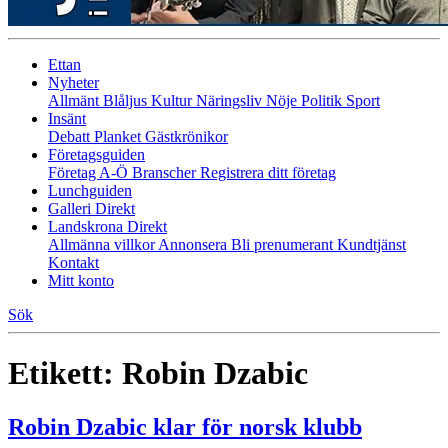
Ettan
Nyheter
Allmänt
Blåljus
Kultur
Näringsliv
Nöje
Politik
Sport
Insänt
Debatt
Planket
Gästkrönikor
Företagsguiden
Företag A-Ö
Branscher
Registrera ditt företag
Lunchguiden
Galleri Direkt
Landskrona Direkt
Allmänna villkor
Annonsera
Bli prenumerant
Kundtjänst
Kontakt
Mitt konto
Sök
Etikett:
Robin Dzabic
Robin Dzabic klar för norsk klubb