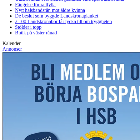
Fängelse för rattfylla
Nytt halsbandsrån mot äldre kvinna
De beslut som byggde Landskrona
planket
2 100 Landskronabor får tycka till om tryggheten
Stölder i topp
Butik på väster rånad
Kalender
Annonser