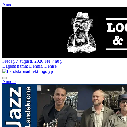
Annons
Fredag 7 augusti, 2026
Fre 7 aug
Dagens namn:
Dennis, Denise
Annons