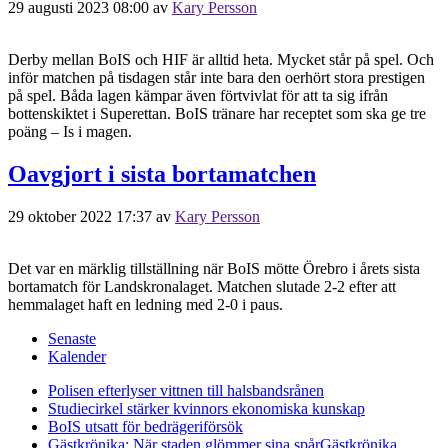
29 augusti 2023 08:00
av
Kary Persson
Derby mellan BoIS och HIF är alltid heta. Mycket står på spel. Och
inför matchen på tisdagen står inte bara den oerhört stora prestigen
på spel. Båda lagen kämpar även förtvivlat för att ta sig ifrån
bottenskiktet i Superettan. BoIS tränare har receptet som ska ge tre
poäng – Is i magen.
Oavgjort i sista bortamatchen
29 oktober 2022 17:37
av
Kary Persson
Det var en märklig tillställning när BoIS mötte Örebro i årets sista
bortamatch för Landskronalaget. Matchen slutade 2-2 efter att
hemmalaget haft en ledning med 2-0 i paus.
Senaste
Kalender
Polisen efterlyser vittnen till halsbandsrånen
Studiecirkel stärker kvinnors ekonomiska kunskap
BoIS utsatt för bedrägeriförsök
Gästkrönika: När staden glömmer sina spår
Gästkrönika