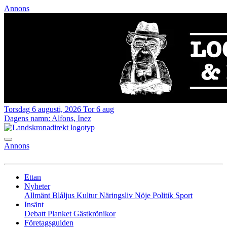
Annons
Torsdag 6 augusti, 2026
Tor 6 aug
Dagens namn:
Alfons, Inez
Annons
Ettan
Nyheter
Allmänt
Blåljus
Kultur
Näringsliv
Nöje
Politik
Sport
Insänt
Debatt
Planket
Gästkrönikor
Företagsguiden