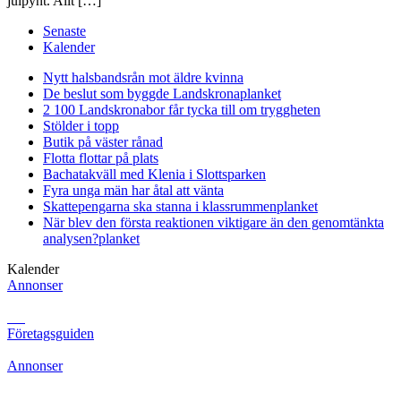
julpynt. Allt […]
Senaste
Kalender
Nytt halsbandsrån mot äldre kvinna
De beslut som byggde Landskrona
planket
2 100 Landskronabor får tycka till om tryggheten
Stölder i topp
Butik på väster rånad
Flotta flottar på plats
Bachatakväll med Klenia i Slottsparken
Fyra unga män har åtal att vänta
Skattepengarna ska stanna i klassrummen
planket
När blev den första reaktionen viktigare än den genomtänkta
analysen?
planket
Kalender
Annonser
Företagsguiden
Annonser