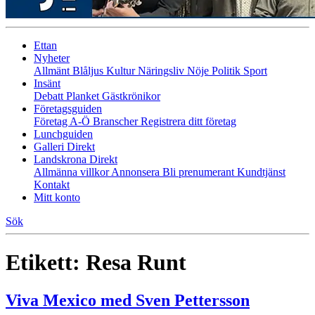
Ettan
Nyheter
Allmänt
Blåljus
Kultur
Näringsliv
Nöje
Politik
Sport
Insänt
Debatt
Planket
Gästkrönikor
Företagsguiden
Företag A-Ö
Branscher
Registrera ditt företag
Lunchguiden
Galleri Direkt
Landskrona Direkt
Allmänna villkor
Annonsera
Bli prenumerant
Kundtjänst
Kontakt
Mitt konto
Sök
Etikett:
Resa Runt
Viva Mexico med Sven Pettersson