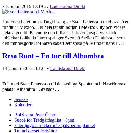
8 februari 2016 17:19
av
Landskrona Direkt
Under ett halvtimmes långt inslag tar Sven Pettersson med oss på en
rundtur i Mexico. Det hela tar sin början i Mexico City och vidare
hela vägen till Palenque och tillbaka. Utöver tjusiga vyer och
inblickar i olika kulturer springer Sven på Stellan Danielsson som
den minnesgode BoISaren säkert sett spela på IP under hans […]
Resa Runt – En tur till Alhambra
13 januari 2016 11:12
av
Landskrona Direkt
Följ med Sven Pettersson till det sydliga Spanien och Nasridernas
palats i Alhambra i Granada…
Senaste
Kalender
BoIS vann över Öster
Succé för Trädgårdsgillet – Igen
Efter tjugo år räcker inte självberöm
planket
Tunnelkaoset fortsätter