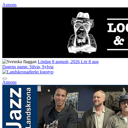
Annons
Lördag 8 augusti, 2026
Lör 8 aug
Dagens namn:
Silvia, Sylvia
Annons