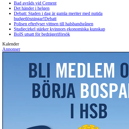
Bad avråds vid Cement
Det händer i helgen
Debatt: Staden i dag är gamla meriter med nutida
budgetlösningar!
Debatt
Polisen efterlyser vittnen till halsbandsrånen
Studiecirkel stärker kvinnors ekonomiska kunskap
BoIS utsatt för bedrägeriförsök
Kalender
Annonser