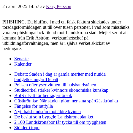
25 april 2025 14:57
av
Kary Persson
PHISHING. Ett bluffmejl med en falsk faktura skickades under
torsdagsförmiddagen ut till över tusen personer, i vad som misstänks
vara en phishingattack riktad mot Landskrona stad. Mejlet ser ut att
komma från Erik Åström, verksamhetschef på
utbildningsförvaltningen, men är i själva verket skickat av
bedragare.
Senaste
Kalender
Debatt: Staden i dag är gamla meriter med nutida
budgetlösningar!
Debatt
Polisen efterlyser vittnen till halsbandsrånen
Studiecirkel stärker kvinnors ekonomiska kunskap
BoIS utsatt för bedrägeriförsök
Gästkrönika: När staden glömmer sina spår
Gästkrönika
Fängelse för rattfylla
Nytt halsbandsrån mot äldre kvinna
De beslut som byggde Landskrona
planket
2 100 Landskronabor får tycka till om tryggheten
Stölder i topp