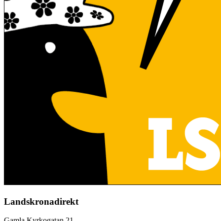
Landskronadirekt
Gamla Kyrkogatan 21,