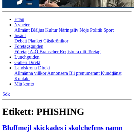
Ettan
Nyheter
Allmänt
Blåljus
Kultur
Näringsliv
Nöje
Politik
Sport
Insänt
Debatt
Planket
Gästkrönikor
Företagsguiden
Företag A-Ö
Branscher
Registrera ditt företag
Lunchguiden
Galleri Direkt
Landskrona Direkt
Allmänna villkor
Annonsera
Bli prenumerant
Kundtjänst
Kontakt
Mitt konto
Sök
Etikett:
PHISHING
Bluffmejl skickades i skolchefens namn