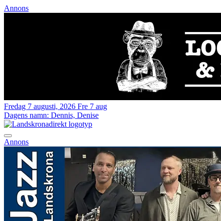
Annons
Fredag 7 augusti, 2026
Fre 7 aug
Dagens namn:
Dennis, Denise
Annons