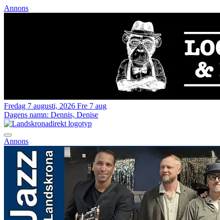
Annons
Fredag 7 augusti, 2026
Fre 7 aug
Dagens namn:
Dennis, Denise
Annons