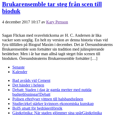
Brukarensemble tar steg från scen till
bioduk
4 december 2017 10:17
av
Kary Persson
Sagan Flickan med svavelstickorna av H. C. Andersen är lika
vacker som sorglig. En helt ny version av denna historia visas vid
fyra tillfällen på Biograf Maxim i december. Det är Öresundsteaterns
Brukarensemble som fortsätter sin tradition med julinspirerande
berättelser. Men i år har man alltså tagit steget från scenen till
bioduken. Öresundsteaterns Brukarensemble fortsätter […]
Senaste
Kalender
Bad avråds vid Cement
Det händer i helgen
Debatt: Staden i dag är gamla meriter med nutida
budgetlösningar!
Debatt
Polisen efterlyser vittnen till halsbandsrånen
Studiecirkel stärker kvinnors ekonomiska kunskap
BoIS utsatt för bedrägeriförsök
Gästkrönika: När staden glömmer sina spår
Gästkrönika