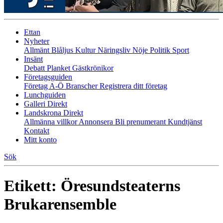
Ettan
Nyheter
Allmänt
Blåljus
Kultur
Näringsliv
Nöje
Politik
Sport
Insänt
Debatt
Planket
Gästkrönikor
Företagsguiden
Företag A-Ö
Branscher
Registrera ditt företag
Lunchguiden
Galleri Direkt
Landskrona Direkt
Allmänna villkor
Annonsera
Bli prenumerant
Kundtjänst
Kontakt
Mitt konto
Sök
Etikett:
Öresundsteaterns
Brukarensemble