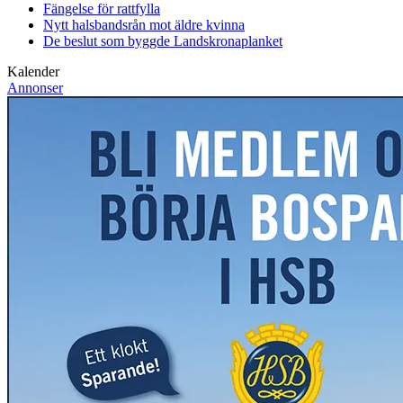
Fängelse för rattfylla
Nytt halsbandsrån mot äldre kvinna
De beslut som byggde Landskrona
planket
Kalender
Annonser