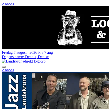
Annons
Fredag 7 augusti, 2026
Fre 7 aug
Dagens namn:
Dennis, Denise
Annons