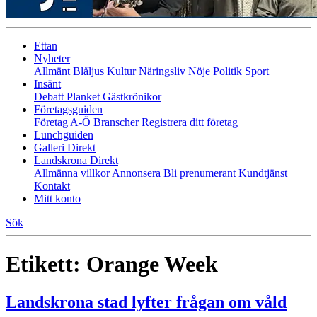
Ettan
Nyheter
Allmänt
Blåljus
Kultur
Näringsliv
Nöje
Politik
Sport
Insänt
Debatt
Planket
Gästkrönikor
Företagsguiden
Företag A-Ö
Branscher
Registrera ditt företag
Lunchguiden
Galleri Direkt
Landskrona Direkt
Allmänna villkor
Annonsera
Bli prenumerant
Kundtjänst
Kontakt
Mitt konto
Sök
Etikett:
Orange Week
Landskrona stad lyfter frågan om våld