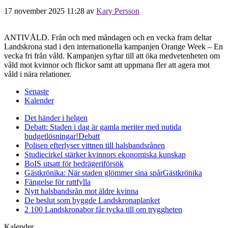
17 november 2025 11:28
av
Kary Persson
ANTIVÅLD. Från och med måndagen och en vecka fram deltar
Landskrona stad i den internationella kampanjen Orange Week – En
vecka fri från våld. Kampanjen syftar till att öka medvetenheten om
våld mot kvinnor och flickor samt att uppmana fler att agera mot
våld i nära relationer.
Senaste
Kalender
Det händer i helgen
Debatt: Staden i dag är gamla meriter med nutida
budgetlösningar!
Debatt
Polisen efterlyser vittnen till halsbandsrånen
Studiecirkel stärker kvinnors ekonomiska kunskap
BoIS utsatt för bedrägeriförsök
Gästkrönika: När staden glömmer sina spår
Gästkrönika
Fängelse för rattfylla
Nytt halsbandsrån mot äldre kvinna
De beslut som byggde Landskrona
planket
2 100 Landskronabor får tycka till om tryggheten
Kalender