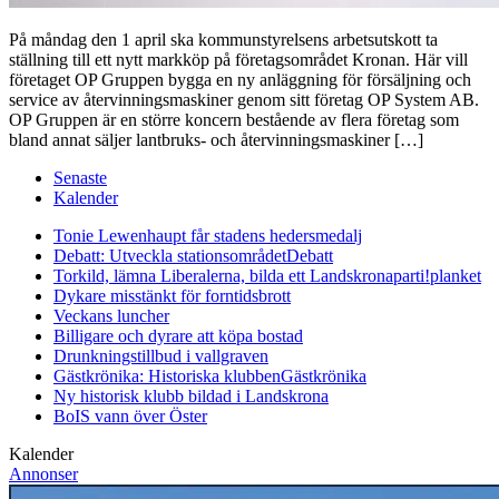
På måndag den 1 april ska kommunstyrelsens arbetsutskott ta
ställning till ett nytt markköp på företagsområdet Kronan. Här vill
företaget OP Gruppen bygga en ny anläggning för försäljning och
service av återvinningsmaskiner genom sitt företag OP System AB.
OP Gruppen är en större koncern bestående av flera företag som
bland annat säljer lantbruks- och återvinningsmaskiner […]
Senaste
Kalender
Tonie Lewenhaupt får stadens hedersmedalj
Debatt: Utveckla stationsområdet
Debatt
Torkild, lämna Liberalerna, bilda ett Landskronaparti!
planket
Dykare misstänkt för forntidsbrott
Veckans luncher
Billigare och dyrare att köpa bostad
Drunkningstillbud i vallgraven
Gästkrönika: Historiska klubben
Gästkrönika
Ny historisk klubb bildad i Landskrona
BoIS vann över Öster
Kalender
Annonser