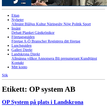
Ettan
Nyheter
Allmänt
Blåljus
Kultur
Näringsliv
Nöje
Politik
Sport
Insänt
Debatt
Planket
Gästkrönikor
Företagsguiden
Företag A-Ö
Branscher
Registrera ditt företag
Lunchguiden
Galleri Direkt
Landskrona Direkt
Allmänna villkor
Annonsera
Bli prenumerant
Kundtjänst
Kontakt
Mitt konto
Sök
Etikett:
OP system AB
OP System på plats i Landskrona