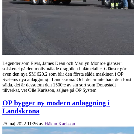
Legender som Elvis, James Dean och Marilyn Monroe glänser i
solskenet på den motivmålade dragbilen i blåmetallic. Glänser gör
även den nya SM 620.2 som blir den första sålda maskinen i OP
Systems nya anläggning i Landskrona. Och det är inte bara den först
sålda, det är dessutom den 1500:e av sin sort som Doppstadt
tillverkat, vet Olle Karlsson, säljare på OP System
OP bygger ny modern anläggning i
Landskrona
25 maj 2022 11:26
av
Håkan Karlsson