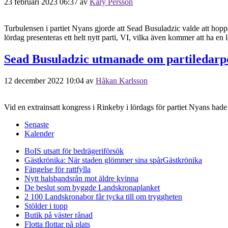
23 februari 2023 06:37
av
Kary Persson
Turbulensen i partiet Nyans gjorde att Sead Busuladzic valde att hopp
lördag presenteras ett helt nytt parti, VI, vilka även kommer att ha en
Sead Busuladzic utmanade om partiledarp
12 december 2022 10:04
av
Håkan Karlsson
Vid en extrainsatt kongress i Rinkeby i lördags för partiet Nyans ha
Senaste
Kalender
BoIS utsatt för bedrägeriförsök
Gästkrönika: När staden glömmer sina spår
Gästkrönika
Fängelse för rattfylla
Nytt halsbandsrån mot äldre kvinna
De beslut som byggde Landskrona
planket
2 100 Landskronabor får tycka till om tryggheten
Stölder i topp
Butik på väster rånad
Flotta flottar på plats