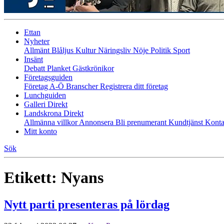
Ettan
Nyheter
Allmänt
Blåljus
Kultur
Näringsliv
Nöje
Politik
Sport
Insänt
Debatt
Planket
Gästkrönikor
Företagsguiden
Företag A-Ö
Branscher
Registrera ditt företag
Lunchguiden
Galleri Direkt
Landskrona Direkt
Allmänna villkor
Annonsera
Bli prenumerant
Kundtjänst
Konta
Mitt konto
Sök
Etikett:
Nyans
Nytt parti presenteras på lördag