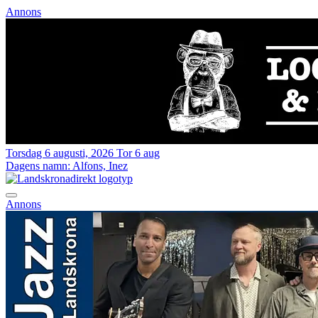
Annons
Torsdag 6 augusti, 2026
Tor 6 aug
Dagens namn:
Alfons, Inez
Annons