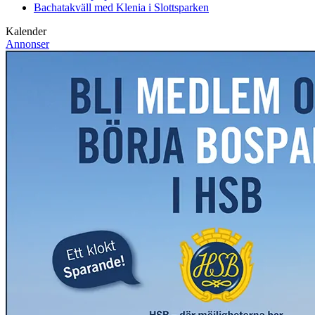
Bachatakväll med Klenia i Slottsparken
Kalender
Annonser