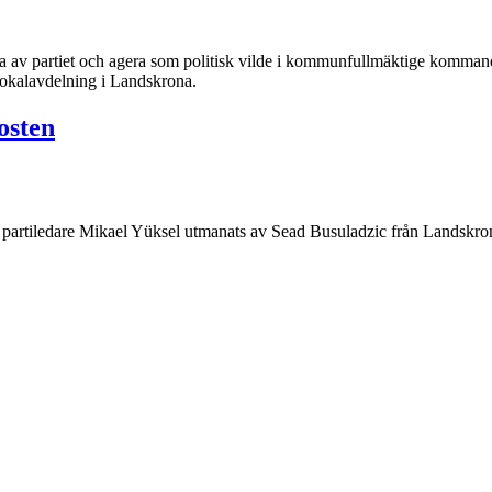
a av partiet och agera som politisk vilde i kommunfullmäktige kommande
 lokalavdelning i Landskrona.
osten
de partiledare Mikael Yüksel utmanats av Sead Busuladzic från Landskro