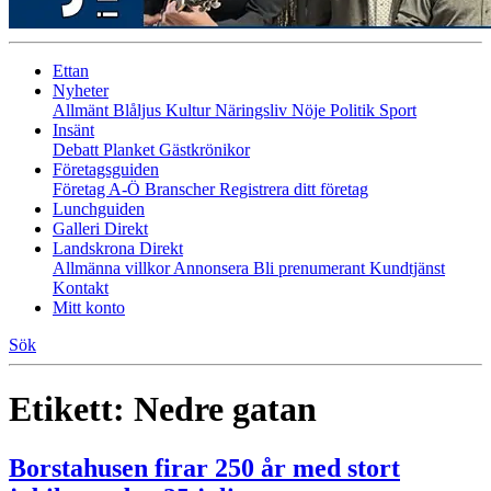
Ettan
Nyheter
Allmänt
Blåljus
Kultur
Näringsliv
Nöje
Politik
Sport
Insänt
Debatt
Planket
Gästkrönikor
Företagsguiden
Företag A-Ö
Branscher
Registrera ditt företag
Lunchguiden
Galleri Direkt
Landskrona Direkt
Allmänna villkor
Annonsera
Bli prenumerant
Kundtjänst
Kontakt
Mitt konto
Sök
Etikett:
Nedre gatan
Borstahusen firar 250 år med stort