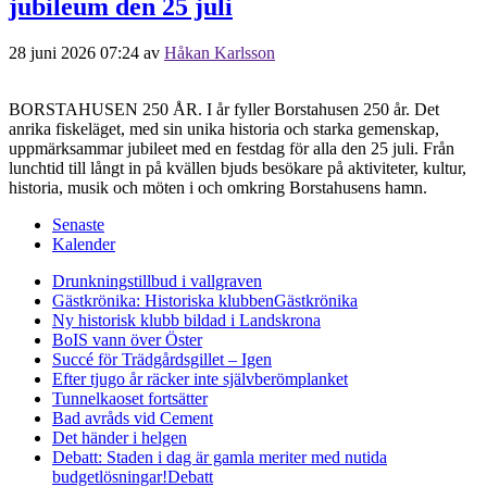
jubileum den 25 juli
28 juni 2026 07:24
av
Håkan Karlsson
BORSTAHUSEN 250 ÅR. I år fyller Borstahusen 250 år. Det
anrika fiskeläget, med sin unika historia och starka gemenskap,
uppmärksammar jubileet med en festdag för alla den 25 juli. Från
lunchtid till långt in på kvällen bjuds besökare på aktiviteter, kultur,
historia, musik och möten i och omkring Borstahusens hamn.
Senaste
Kalender
Drunkningstillbud i vallgraven
Gästkrönika: Historiska klubben
Gästkrönika
Ny historisk klubb bildad i Landskrona
BoIS vann över Öster
Succé för Trädgårdsgillet – Igen
Efter tjugo år räcker inte självberöm
planket
Tunnelkaoset fortsätter
Bad avråds vid Cement
Det händer i helgen
Debatt: Staden i dag är gamla meriter med nutida
budgetlösningar!
Debatt