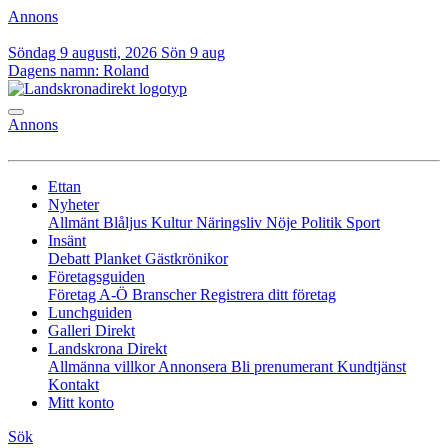
Annons
Söndag 9 augusti, 2026
Sön 9 aug
Dagens namn:
Roland
Annons
Ettan
Nyheter
Allmänt
Blåljus
Kultur
Näringsliv
Nöje
Politik
Sport
Insänt
Debatt
Planket
Gästkrönikor
Företagsguiden
Företag A-Ö
Branscher
Registrera ditt företag
Lunchguiden
Galleri Direkt
Landskrona Direkt
Allmänna villkor
Annonsera
Bli prenumerant
Kundtjänst
Kontakt
Mitt konto
Sök