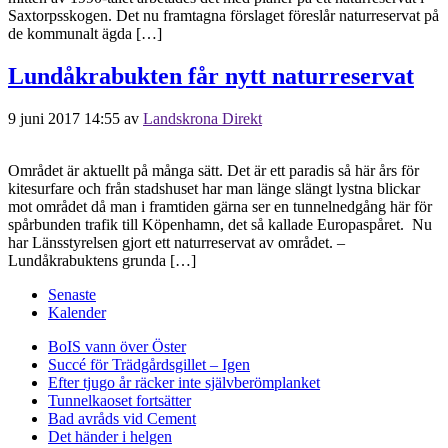
Saxtorpsskogen. Det nu framtagna förslaget föreslår naturreservat på
de kommunalt ägda […]
Lundåkrabukten får nytt naturreservat
9 juni 2017 14:55
av
Landskrona Direkt
Området är aktuellt på många sätt. Det är ett paradis så här års för
kitesurfare och från stadshuset har man länge slängt lystna blickar
mot området då man i framtiden gärna ser en tunnelnedgång här för
spårbunden trafik till Köpenhamn, det så kallade Europaspåret. Nu
har Länsstyrelsen gjort ett naturreservat av området. –
Lundåkrabuktens grunda […]
Senaste
Kalender
BoIS vann över Öster
Succé för Trädgårdsgillet – Igen
Efter tjugo år räcker inte självberöm
planket
Tunnelkaoset fortsätter
Bad avråds vid Cement
Det händer i helgen