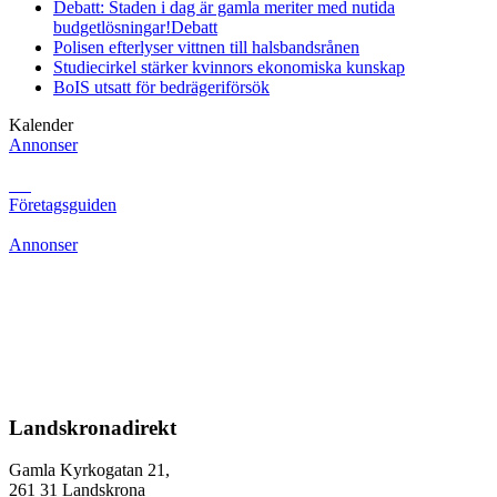
Debatt: Staden i dag är gamla meriter med nutida
budgetlösningar!
Debatt
Polisen efterlyser vittnen till halsbandsrånen
Studiecirkel stärker kvinnors ekonomiska kunskap
BoIS utsatt för bedrägeriförsök
Kalender
Annonser
Företagsguiden
Annonser
Landskronadirekt
Gamla Kyrkogatan 21,
261 31 Landskrona