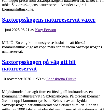
som ligger precis intill Saxtorpsskogens naturreservat. Målet är att
utöka Saxtorpsskogens naturreservat. Ärendet avgörs i
kommunfullmäktige.
Saxtorpsskogens naturreservat växer
1 juni 2025 06:21
av
Kary Persson
MILJÖ. En enig kommunstyrelse beslutade att föreslå
kommunfullmäktige att köpa mark för att utöka Saxtorpsskogens
naturreservat.
Saxtorpsskogen på väg att bli
naturreservat
10 november 2020 11:59
av
Landskrona Direkt
Miljönämnden har tagit fram ett förslag till inrättande av ett
kommunalt naturreservat i Saxtorpsskogen. På torsdag kommer
ärendet upp i kommunstyrelsen. Behovet av att skydda
Saxtorpsskogen har aktualiserats vid flertalet tillfällen. Redan i
mitten av 1990-talet arbetades det med planer på ett naturreservat i