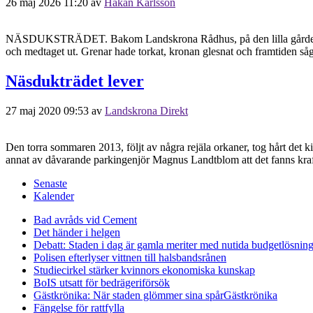
26 maj 2026 11:20
av
Håkan Karlsson
NÄSDUKSTRÄDET. Bakom Landskrona Rådhus, på den lilla gården mellan
och medtaget ut. Grenar hade torkat, kronan glesnat och framtiden såg
Näsdukträdet lever
27 maj 2020 09:53
av
Landskrona Direkt
Den torra sommaren 2013, följt av några rejäla orkaner, tog hårt det
annat av dåvarande parkingenjör Magnus Landtblom att det fanns kraft k
Senaste
Kalender
Bad avråds vid Cement
Det händer i helgen
Debatt: Staden i dag är gamla meriter med nutida budgetlösning
Polisen efterlyser vittnen till halsbandsrånen
Studiecirkel stärker kvinnors ekonomiska kunskap
BoIS utsatt för bedrägeriförsök
Gästkrönika: När staden glömmer sina spår
Gästkrönika
Fängelse för rattfylla