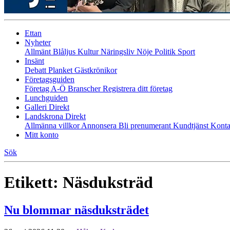
Ettan
Nyheter
Allmänt
Blåljus
Kultur
Näringsliv
Nöje
Politik
Sport
Insänt
Debatt
Planket
Gästkrönikor
Företagsguiden
Företag A-Ö
Branscher
Registrera ditt företag
Lunchguiden
Galleri Direkt
Landskrona Direkt
Allmänna villkor
Annonsera
Bli prenumerant
Kundtjänst
Konta
Mitt konto
Sök
Etikett:
Näsduksträd
Nu blommar näsduksträdet