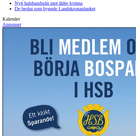
Nytt halsbandsrån mot äldre kvinna
De beslut som byggde Landskrona
planket
Kalender
Annonser