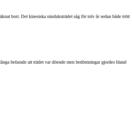
 bort. Det kinesiska näsduksträdet såg för tolv år sedan både trött
 Många befarade att trädet var döende men bedömningar gjordes bland