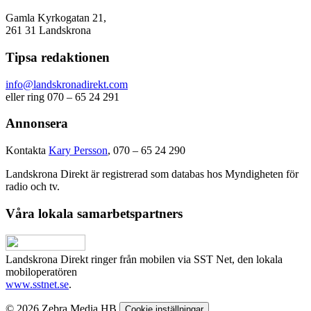
Gamla Kyrkogatan 21,
261 31 Landskrona
Tipsa redaktionen
info@landskronadirekt.com
eller ring 070 – 65 24 291
Annonsera
Kontakta
Kary Persson
, 070 – 65 24 290
Landskrona Direkt är registrerad som databas hos Myndigheten för
radio och tv.
Våra lokala samarbetspartners
Landskrona Direkt ringer från mobilen via SST Net, den lokala
mobiloperatören
www.sstnet.se
.
© 2026 Zebra Media HB
Cookie inställningar