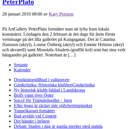
PeterPlato
28 januari 2019 08:00
av
Kary Persson
På ArtGallery PeterPlato fortsätter man att lyfta fram lokala
konstnärer. Lördagen den 2 februari är det dags för årets första
vernissage på det lilla galleriet på Kungsgatan. Det är Catarina
Hansson (akryl), Louise Östberg (akryl) och Emmie Helsmo (akryl
och akvarell) samt Moustafa Alsalem (graffiti kol) som har sina verk
hängandes på galleriet. Noterbart är […]
Senaste
Kalender
Drunkningstillbud i vallgraven
Gästkrönika: Historiska klubben
Gästkrönika
Ny historisk klubb bildad i Landskrona
BoIS vann över Öster
Succé för Trädgårdsgillet – Igen
Efter tjugo år räcker inte självberöm
planket
Tunnelkaoset fortsätter
Bad avråds vid Cement
Det händer i helgen
Debatt: Staden i dag är gamla meriter med nutida