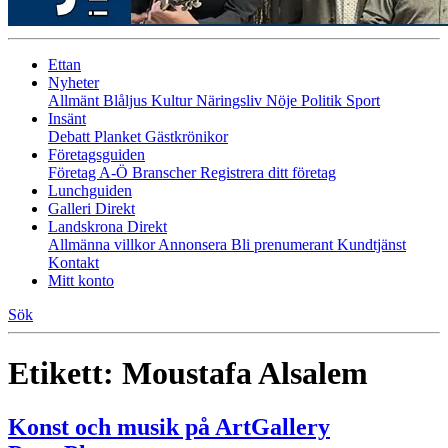
Ettan
Nyheter
Allmänt
Blåljus
Kultur
Näringsliv
Nöje
Politik
Sport
Insänt
Debatt
Planket
Gästkrönikor
Företagsguiden
Företag A-Ö
Branscher
Registrera ditt företag
Lunchguiden
Galleri Direkt
Landskrona Direkt
Allmänna villkor
Annonsera
Bli prenumerant
Kundtjänst
Kontakt
Mitt konto
Sök
Etikett:
Moustafa Alsalem
Konst och musik på ArtGallery