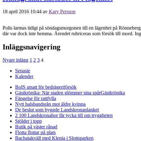
18 april 2016 10:44
av
Kary Persson
Polis larmas tidigt på söndagsmorgonen till en lägenhet på Rönnebergs
där var dock inte hemma. Ärendet rubriceras som försök till mord. I
Inläggsnavigering
Nyare inlägg
1
2
3
4
Senaste
Kalender
BoIS utsatt för bedrägeriförsök
Gästkrönika: När staden glömmer sina spår
Gästkrönika
Fängelse för rattfylla
Nytt halsbandsrån mot äldre kvinna
De beslut som byggde Landskrona
planket
2 100 Landskronabor får tycka till om tryggheten
Stölder i topp
Butik på väster rånad
Flotta flottar på plats
Bachatakväll med Klenia i Slottsparken