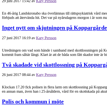
29 juni 2017 15:42
av
Kary Persson
En 46-årig Landskronabo ska överlämnas till rättspsykiatrisk vård med
förbjuds att återvända hit. Det var på nyårsdagens morgon i år som ma
Inget nytt om skjutningen på Koppargård
27 juni 2017 16:19
av
Kary Persson
Utredningen om vad som hände i samband med skottlossningen på Kop
kommit fram såhär långt. Klart är att de båda som fått skador inte är 
Två skadade vid skottlossning på Kopparg
26 juni 2017 08:44
av
Kary Persson
Klockan 17.20 fick polisen in flera larm om skottlossning på Kopparg
en annan man, även han i 25-årsåldern, vård för en skottskada på aku
Polis och kommun i möte