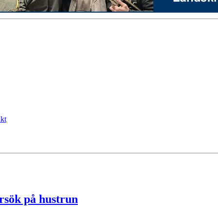
kt
örsök på hustrun