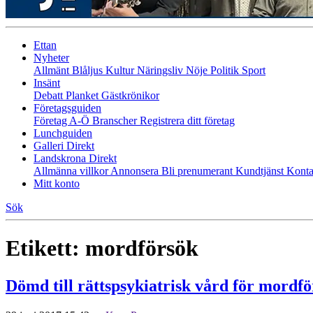
Ettan
Nyheter
Allmänt
Blåljus
Kultur
Näringsliv
Nöje
Politik
Sport
Insänt
Debatt
Planket
Gästkrönikor
Företagsguiden
Företag A-Ö
Branscher
Registrera ditt företag
Lunchguiden
Galleri Direkt
Landskrona Direkt
Allmänna villkor
Annonsera
Bli prenumerant
Kundtjänst
Konta
Mitt konto
Sök
Etikett:
mordförsök
Dömd till rättspsykiatrisk vård för mordf