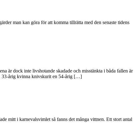
gärder man kan göra för att komma tillrätta med den senaste tidens
na är dock inte livshotande skadade och misstänkta i båda fallen är
n 33-årig kvinna knivskurit en 54-årig […]
e mitt i karnevalsvimlet så fanns det många vittnen. Ett stort antal