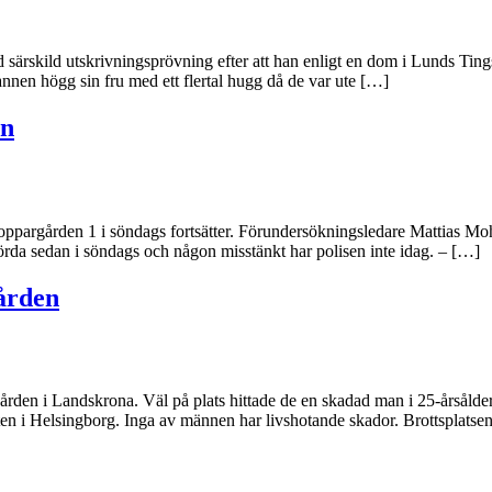
 särskild utskrivningsprövning efter att han enligt en dom i Lunds Ting
nnen högg sin fru med ett flertal hugg då de var ute […]
en
pargården 1 i söndags fortsätter. Förundersökningsledare Mattias Moh
hörda sedan i söndags och någon misstänkt har polisen inte idag. – […]
ården
ården i Landskrona. Väl på plats hittade de en skadad man i 25-årsålde
ten i Helsingborg. Inga av männen har livshotande skador. Brottsplatse