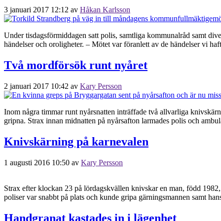
3 januari 2017 12:12
av
Håkan Karlsson
Under tisdagsförmiddagen satt polis, samtliga kommunalråd samt divers
händelser och oroligheter. – Mötet var föranlett av de händelser vi haft
Två mordförsök runt nyåret
2 januari 2017 10:42
av
Kary Persson
Inom några timmar runt nyårsnatten inträffade två allvarliga knivskär
gripna. Strax innan midnatten på nyårsafton larmades polis och ambul
Knivskärning på karnevalen
1 augusti 2016 10:50
av
Kary Persson
Strax efter klockan 23 på lördagskvällen knivskar en man, född 1982, 
poliser var snabbt på plats och kunde gripa gärningsmannen samt han
Handgranat kastades in i lägenhet