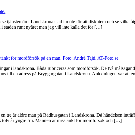
e tjänstemän i Landskrona stad i möte för att diskutera och se vilka åt
 i staden runt nyåret men jag vill inte kalla det för […]
ningar i landskrona. Båda rubriceras som mordförsök. De två målsägande
ans till en adress på Bryggargatan i Landskrona. Anledningen var att e
en tre år äldre man på Rådhusgatan i Landskrona. Då händelsen inträffad
s tolv år yngre fru. Mannen är misstänkt för mordförsök och […]