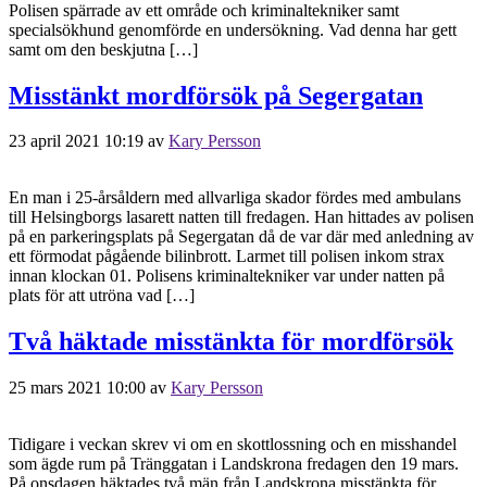
Polisen spärrade av ett område och kriminaltekniker samt
specialsökhund genomförde en undersökning. Vad denna har gett
samt om den beskjutna […]
Misstänkt mordförsök på Segergatan
23 april 2021 10:19
av
Kary Persson
En man i 25-årsåldern med allvarliga skador fördes med ambulans
till Helsingborgs lasarett natten till fredagen. Han hittades av polisen
på en parkeringsplats på Segergatan då de var där med anledning av
ett förmodat pågående bilinbrott. Larmet till polisen inkom strax
innan klockan 01. Polisens kriminaltekniker var under natten på
plats för att utröna vad […]
Två häktade misstänkta för mordförsök
25 mars 2021 10:00
av
Kary Persson
Tidigare i veckan skrev vi om en skottlossning och en misshandel
som ägde rum på Tränggatan i Landskrona fredagen den 19 mars.
På onsdagen häktades två män från Landskrona misstänkta för