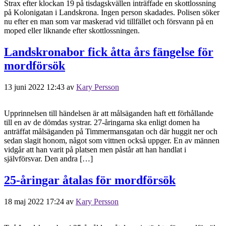
Strax efter klockan 19 på tisdagskvällen inträffade en skottlossning
på Kolonigatan i Landskrona. Ingen person skadades. Polisen söker
nu efter en man som var maskerad vid tillfället och försvann på en
moped eller liknande efter skottlossningen.
Landskronabor fick åtta års fängelse för
mordförsök
13 juni 2022 12:43
av
Kary Persson
Upprinnelsen till händelsen är att målsäganden haft ett förhållande
till en av de dömdas systrar. 27-åringarna ska enligt domen ha
anträffat målsäganden på Timmermansgatan och där huggit ner och
sedan slagit honom, något som vittnen också uppger. En av männen
vidgår att han varit på platsen men påstår att han handlat i
självförsvar. Den andra […]
25-åringar åtalas för mordförsök
18 maj 2022 17:24
av
Kary Persson