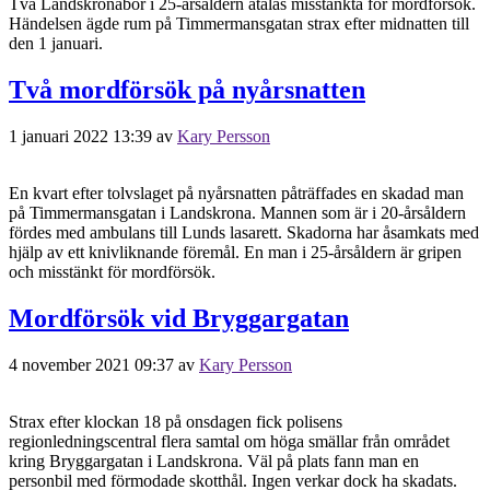
Två Landskronabor i 25-årsåldern åtalas misstänkta för mordförsök.
Händelsen ägde rum på Timmermansgatan strax efter midnatten till
den 1 januari.
Två mordförsök på nyårsnatten
1 januari 2022 13:39
av
Kary Persson
En kvart efter tolvslaget på nyårsnatten påträffades en skadad man
på Timmermansgatan i Landskrona. Mannen som är i 20-årsåldern
fördes med ambulans till Lunds lasarett. Skadorna har åsamkats med
hjälp av ett knivliknande föremål. En man i 25-årsåldern är gripen
och misstänkt för mordförsök.
Mordförsök vid Bryggargatan
4 november 2021 09:37
av
Kary Persson
Strax efter klockan 18 på onsdagen fick polisens
regionledningscentral flera samtal om höga smällar från området
kring Bryggargatan i Landskrona. Väl på plats fann man en
personbil med förmodade skotthål. Ingen verkar dock ha skadats.