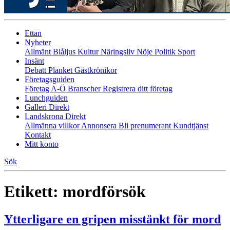
Ettan
Nyheter
Allmänt
Blåljus
Kultur
Näringsliv
Nöje
Politik
Sport
Insänt
Debatt
Planket
Gästkrönikor
Företagsguiden
Företag A-Ö
Branscher
Registrera ditt företag
Lunchguiden
Galleri Direkt
Landskrona Direkt
Allmänna villkor
Annonsera
Bli prenumerant
Kundtjänst
Kontakt
Mitt konto
Sök
Etikett:
mordförsök
Ytterligare en gripen misstänkt för mord