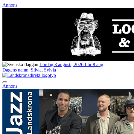
Annons
Lördag 8 augusti, 2026
Lör 8 aug
Dagens namn:
Silvia, Sylvia
Annons