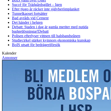
BoIS vann över Öster
Succé för Trädgårdsgillet – Igen
Efter tjugo år räcker inte självberöm
planket
Tunnelkaoset fortsätter
Bad avråds vid Cement
Det händer i helgen
Debatt: Staden i dag är gamla meriter med nutida
budgetlösningar!
Debatt
Polisen efterlyser vittnen till halsbandsrånen
Studiecirkel stärker kvinnors ekonomiska kunskap
BoIS utsatt för bedrägeriförsök
Kalender
Annonser