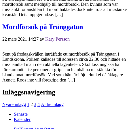
mordförsök samt medhjälp till mordförsök. Den kvinna som var
misstänkt för anstiftan till mord häktades dock inte trots att misstanke
kvarstår. Detta uppger hd.se. […]
Mordförsök på Tränggatan
22 mars 2021 14:27
av
Kary Persson
Sent på fredagskvällen inträffade ett mordförsök på Tränggatan i
Landskrona. Polisen kallades till adressen cirka 22.30 och hittade en
misshandlad man i den aktuella lägenheten. Skottlossning ska ha
förekommit. Tre personer är gripna och anhållna misstänkta för
bland annat mordförsök. Vad som hänt är höjt i dunkel då åklagare
Agneta Roos inte vill föregripa den […]
Inläggsnavigering
Nyare inlägg
1
2
3
4
Äldre inlägg
Senaste
Kalender