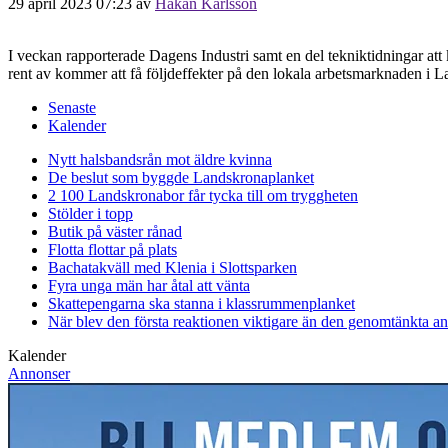
29 april 2023 07:23
av
Håkan Karlsson
I veckan rapporterade Dagens Industri samt en del tekniktidningar att
rent av kommer att få följdeffekter på den lokala arbetsmarknaden i 
Senaste
Kalender
Nytt halsbandsrån mot äldre kvinna
De beslut som byggde Landskrona
planket
2 100 Landskronabor får tycka till om tryggheten
Stölder i topp
Butik på väster rånad
Flotta flottar på plats
Bachatakväll med Klenia i Slottsparken
Fyra unga män har åtal att vänta
Skattepengarna ska stanna i klassrummen
planket
När blev den första reaktionen viktigare än den genomtänkta a
Kalender
Annonser