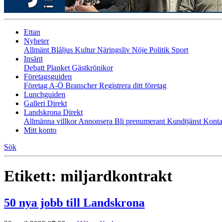
Ettan
Nyheter
Allmänt
Blåljus
Kultur
Näringsliv
Nöje
Politik
Sport
Insänt
Debatt
Planket
Gästkrönikor
Företagsguiden
Företag A-Ö
Branscher
Registrera ditt företag
Lunchguiden
Galleri Direkt
Landskrona Direkt
Allmänna villkor
Annonsera
Bli prenumerant
Kundtjänst
Konta
Mitt konto
Sök
Etikett:
miljardkontrakt
50 nya jobb till Landskrona