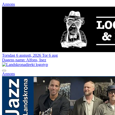
Annons
Torsdag 6 augusti, 2026
Tor 6 aug
Dagens namn:
Alfons, Inez
Annons