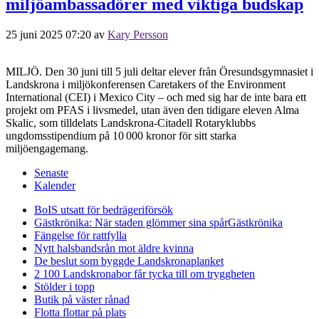
miljöambassadörer med viktiga budskap
25 juni 2025 07:20
av
Kary Persson
MILJÖ. Den 30 juni till 5 juli deltar elever från Öresundsgymnasiet i
Landskrona i miljökonferensen Caretakers of the Environment
International (CEI) i Mexico City – och med sig har de inte bara ett
projekt om PFAS i livsmedel, utan även den tidigare eleven Alma
Skalic, som tilldelats Landskrona-Citadell Rotaryklubbs
ungdomsstipendium på 10 000 kronor för sitt starka
miljöengagemang.
Senaste
Kalender
BoIS utsatt för bedrägeriförsök
Gästkrönika: När staden glömmer sina spår
Gästkrönika
Fängelse för rattfylla
Nytt halsbandsrån mot äldre kvinna
De beslut som byggde Landskrona
planket
2 100 Landskronabor får tycka till om tryggheten
Stölder i topp
Butik på väster rånad
Flotta flottar på plats