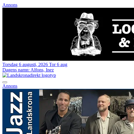
Annons
Torsdag 6 augusti, 2026
Tor 6 aug
Dagens namn:
Alfons, Inez
Annons