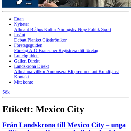
Ettan
Nyheter
Allmänt
Blåljus
Kultur
Näringsliv
Nöje
Politik
Sport
Insänt
Debatt
Planket
Gästkrönikor
Företagsguiden
Företag A-Ö
Branscher
Registrera ditt företag
Lunchguiden
Galleri Direkt
Landskrona Direkt
Allmänna villkor
Annonsera
Bli prenumerant
Kundtjänst
Kontakt
Mitt konto
Sök
Etikett:
Mexico City
Från Landskrona till Mexico City – unga