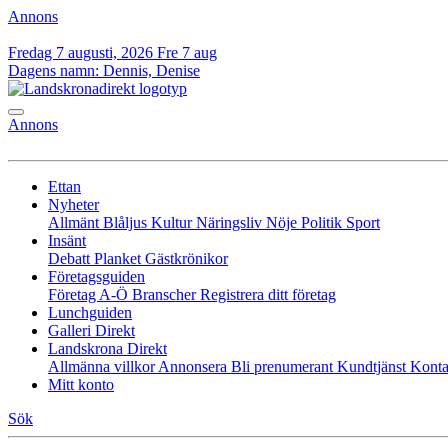
Annons
Fredag 7 augusti, 2026
Fre 7 aug
Dagens namn:
Dennis, Denise
Annons
Ettan
Nyheter
Allmänt
Blåljus
Kultur
Näringsliv
Nöje
Politik
Sport
Insänt
Debatt
Planket
Gästkrönikor
Företagsguiden
Företag A-Ö
Branscher
Registrera ditt företag
Lunchguiden
Galleri Direkt
Landskrona Direkt
Allmänna villkor
Annonsera
Bli prenumerant
Kundtjänst
Konta
Mitt konto
Sök