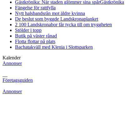
Gästkrönika: När staden glömmer sina spår
Gästkrönika
Fängelse för rattfylla
Nytt halsbandsrån mot äldre kvinna
De beslut som byggde Landskrona
planket
2 100 Landskronabor får tycka till om tryggheten
Stölder i topp
Butik på väster rånad
Flotta flottar på plats
Bachatakväll med Klenia i Slottsparken
Kalender
Annonser
Företagsguiden
Annonser