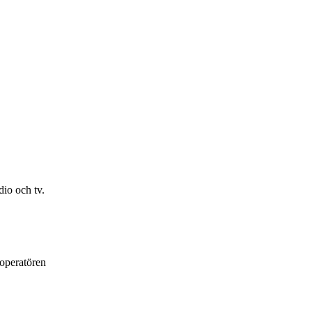
io och tv.
loperatören