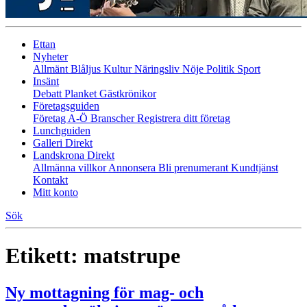
Ettan
Nyheter
Allmänt
Blåljus
Kultur
Näringsliv
Nöje
Politik
Sport
Insänt
Debatt
Planket
Gästkrönikor
Företagsguiden
Företag A-Ö
Branscher
Registrera ditt företag
Lunchguiden
Galleri Direkt
Landskrona Direkt
Allmänna villkor
Annonsera
Bli prenumerant
Kundtjänst
Kontakt
Mitt konto
Sök
Etikett:
matstrupe
Ny mottagning för mag- och