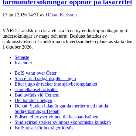
tarmundersökningar öppnar på lasarettet
17 juni 2026 14:31
av
Håkan Karlsson
VÅRD. Landskrona lasarett ska få en ny endoskopimottagning för
undersökningar av mage och tarm. Beslutet fattades av
sjukhusstyrelsen i Landskrona och verksamheten planeras starta den
1 oktober 2026.
Senaste
Kalender
BoIS vann över Öster
Succé för Trädgårdsgillet – Igen
Efter tjugo år räcker inte självberöm
planket
Tunnelkaoset fortsätter
Bad avråds vid Cement
Det händer i helgen
Debatt: Staden i dag är gamla meriter med nutida
budgetlösningar!
Debatt
Polisen efterlyser vittnen till halsbandsrånen
Studiecirkel stärker kvinnors ekonomiska kunskap
BoIS utsatt för bedrägeriförsök