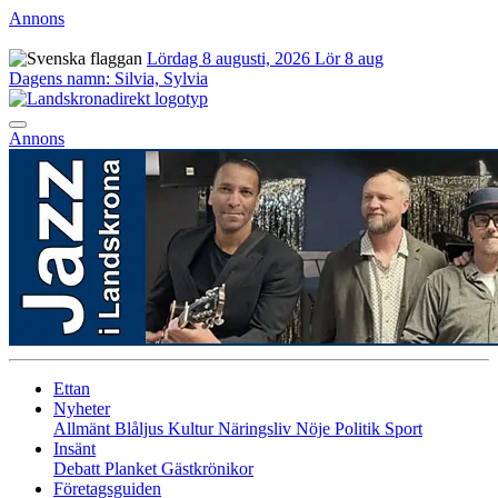
Annons
Lördag 8 augusti, 2026
Lör 8 aug
Dagens namn:
Silvia, Sylvia
Annons
Ettan
Nyheter
Allmänt
Blåljus
Kultur
Näringsliv
Nöje
Politik
Sport
Insänt
Debatt
Planket
Gästkrönikor
Företagsguiden