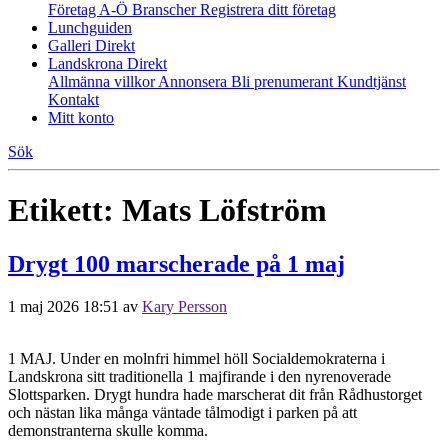
Företag A-Ö
Branscher
Registrera ditt företag
Lunchguiden
Galleri Direkt
Landskrona Direkt
Allmänna villkor
Annonsera
Bli prenumerant
Kundtjänst
Kontakt
Mitt konto
Sök
Etikett:
Mats Löfström
Drygt 100 marscherade på 1 maj
1 maj 2026 18:51
av
Kary Persson
1 MAJ. Under en molnfri himmel höll Socialdemokraterna i
Landskrona sitt traditionella 1 majfirande i den nyrenoverade
Slottsparken. Drygt hundra hade marscherat dit från Rådhustorget
och nästan lika många väntade tålmodigt i parken på att
demonstranterna skulle komma.