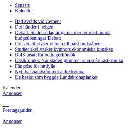
Senaste
Kalender
Bad avråds vid Cement
Det händer i helgen
Debatt: Staden i dag är gamla meriter med nutida
budgetlösningar!
Debatt
Polisen efterlyser vittnen till halsbandsrånen
Studiecirkel stärker kvinnors ekonomiska kunskap
BoIS utsatt för bedrägeriförsök
Gästkrönika: När staden glömmer sina spår
Gästkrönika
Fängelse för rattfylla
Nytt halsbandsrån mot äldre kvinna
De beslut som byggde Landskrona
planket
Kalender
Annonser
Företagsguiden
Annonser