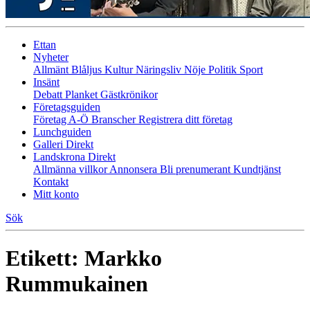
Ettan
Nyheter
Allmänt
Blåljus
Kultur
Näringsliv
Nöje
Politik
Sport
Insänt
Debatt
Planket
Gästkrönikor
Företagsguiden
Företag A-Ö
Branscher
Registrera ditt företag
Lunchguiden
Galleri Direkt
Landskrona Direkt
Allmänna villkor
Annonsera
Bli prenumerant
Kundtjänst
Kontakt
Mitt konto
Sök
Etikett:
Markko
Rummukainen