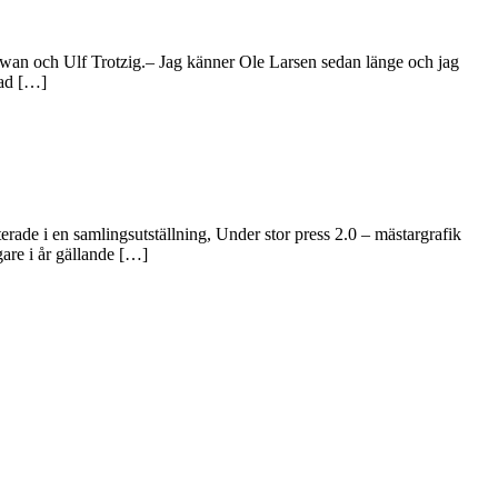
an och Ulf Trotzig.– Jag känner Ole Larsen sedan länge och jag
nad […]
rade i en samlingsutställning, Under stor press 2.0 – mästargrafik
are i år gällande […]