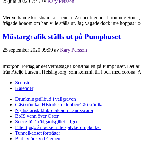
25 juni 2022 07:45
av
Kary Persson
Medverkande konstnärer är Lennart Aschenbrenner, Dronning Sonja, 
frågade honom om han ville ställa ut. Jag vågade dock inte hoppas i o
Mästargrafik ställs ut på Pumphuset
25 september 2020 09:09
av
Kary Persson
Imorgon, lördag är det vernissage i konsthallen på Pumphuset. Det är 
från Ateljé Larsen i Helsingborg, som kommit till i och med corona. A
Senaste
Kalender
Drunkningstillbud i vallgraven
Gästkrönika: Historiska klubben
Gästkrönika
Ny historisk klubb bildad i Landskrona
BoIS vann över Öster
Succé för Trädgårdsgillet – Igen
Efter tjugo år räcker inte självberöm
planket
Tunnelkaoset fortsätter
Bad avråds vid Cement