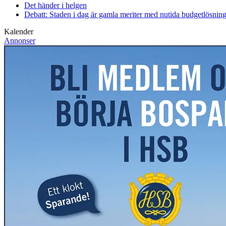
Det händer i helgen
Debatt: Staden i dag är gamla meriter med nutida budgetlösning
Kalender
Annonser