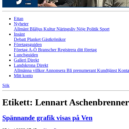
Ettan
Nyheter
Allmänt
Blåljus
Kultur
Näringsliv
Nöje
Politik
Sport
Insänt
Debatt
Planket
Gästkrönikor
Företagsguiden
Företag A-Ö
Branscher
Registrera ditt företag
Lunchguiden
Galleri Direkt
Landskrona Direkt
Allmänna villkor
Annonsera
Bli prenumerant
Kundtjänst
Konta
Mitt konto
Sök
Etikett:
Lennart Aschenbrenner
Spännande grafik visas på Ven