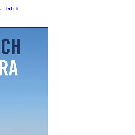
ar!
Debatt