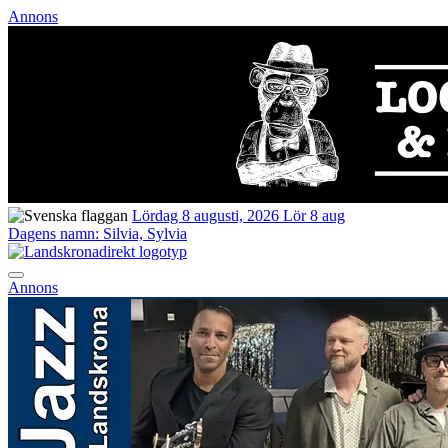
Annons
Lördag 8 augusti, 2026
Lör 8 aug
Dagens namn:
Silvia, Sylvia
Annons