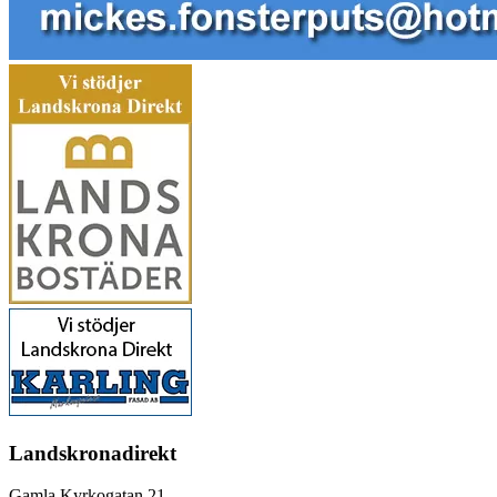
Landskronadirekt
Gamla Kyrkogatan 21,