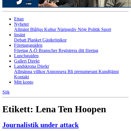
Ettan
Nyheter
Allmänt
Blåljus
Kultur
Näringsliv
Nöje
Politik
Sport
Insänt
Debatt
Planket
Gästkrönikor
Företagsguiden
Företag A-Ö
Branscher
Registrera ditt företag
Lunchguiden
Galleri Direkt
Landskrona Direkt
Allmänna villkor
Annonsera
Bli prenumerant
Kundtjänst
Kontakt
Mitt konto
Sök
Etikett:
Lena Ten Hoopen
Journalistik under attack