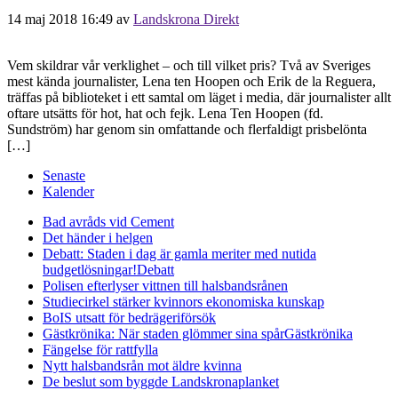
14 maj 2018 16:49
av
Landskrona Direkt
Vem skildrar vår verklighet – och till vilket pris? Två av Sveriges
mest kända journalister, Lena ten Hoopen och Erik de la Reguera,
träffas på biblioteket i ett samtal om läget i media, där journalister allt
oftare utsätts för hot, hat och fejk. Lena Ten Hoopen (fd.
Sundström) har genom sin omfattande och flerfaldigt prisbelönta
[…]
Senaste
Kalender
Bad avråds vid Cement
Det händer i helgen
Debatt: Staden i dag är gamla meriter med nutida
budgetlösningar!
Debatt
Polisen efterlyser vittnen till halsbandsrånen
Studiecirkel stärker kvinnors ekonomiska kunskap
BoIS utsatt för bedrägeriförsök
Gästkrönika: När staden glömmer sina spår
Gästkrönika
Fängelse för rattfylla
Nytt halsbandsrån mot äldre kvinna
De beslut som byggde Landskrona
planket