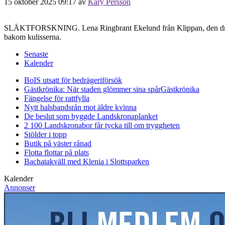
15 oktober 2025 09:17
av
Kary Persson
SLÄKTFORSKNING. Lena Ringbrant Ekelund från Klippan, den drivande
bakom kulisserna.
Senaste
Kalender
BoIS utsatt för bedrägeriförsök
Gästkrönika: När staden glömmer sina spår
Gästkrönika
Fängelse för rattfylla
Nytt halsbandsrån mot äldre kvinna
De beslut som byggde Landskrona
planket
2 100 Landskronabor får tycka till om tryggheten
Stölder i topp
Butik på väster rånad
Flotta flottar på plats
Bachatakväll med Klenia i Slottsparken
Kalender
Annonser