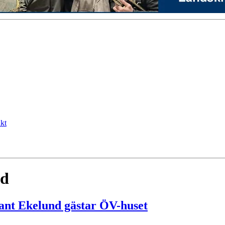
kt
nd
rant Ekelund gästar ÖV-huset