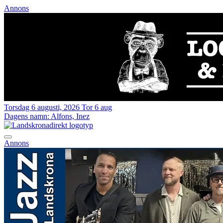
Annons
Torsdag 6 augusti, 2026
Tor 6 aug
Dagens namn:
Alfons, Inez
Annons