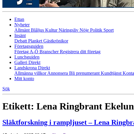
Ettan
Nyheter
Allmänt
Blåljus
Kultur
Näringsliv
Nöje
Politik
Sport
Insänt
Debatt
Planket
Gästkrönikor
Företagsguiden
Företag A-Ö
Branscher
Registrera ditt företag
Lunchguiden
Galleri Direkt
Landskrona Direkt
Allmänna villkor
Annonsera
Bli prenumerant
Kundtjänst
Konta
Mitt konto
Sök
Etikett:
Lena Ringbrant Ekelu
Släktforskning i rampljuset – Lena Ringb