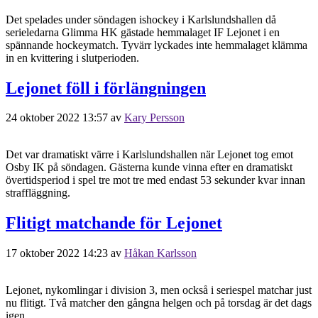
Det spelades under söndagen ishockey i Karlslundshallen då
serieledarna Glimma HK gästade hemmalaget IF Lejonet i en
spännande hockeymatch. Tyvärr lyckades inte hemmalaget klämma
in en kvittering i slutperioden.
Lejonet föll i förlängningen
24 oktober 2022 13:57
av
Kary Persson
Det var dramatiskt värre i Karlslundshallen när Lejonet tog emot
Osby IK på söndagen. Gästerna kunde vinna efter en dramatiskt
övertidsperiod i spel tre mot tre med endast 53 sekunder kvar innan
straffläggning.
Flitigt matchande för Lejonet
17 oktober 2022 14:23
av
Håkan Karlsson
Lejonet, nykomlingar i division 3, men också i seriespel matchar just
nu flitigt. Två matcher den gångna helgen och på torsdag är det dags
igen.