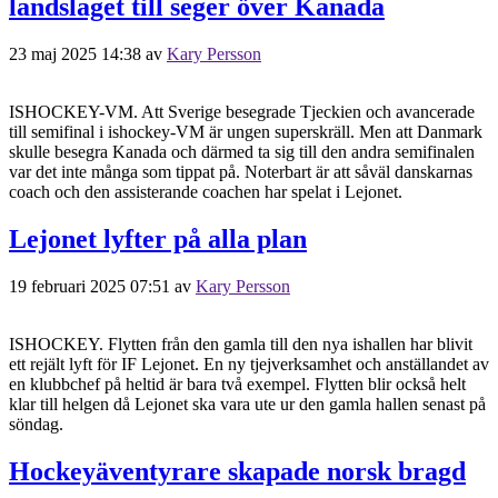
landslaget till seger över Kanada
23 maj 2025 14:38
av
Kary Persson
ISHOCKEY-VM. Att Sverige besegrade Tjeckien och avancerade
till semifinal i ishockey-VM är ungen superskräll. Men att Danmark
skulle besegra Kanada och därmed ta sig till den andra semifinalen
var det inte många som tippat på. Noterbart är att såväl danskarnas
coach och den assisterande coachen har spelat i Lejonet.
Lejonet lyfter på alla plan
19 februari 2025 07:51
av
Kary Persson
ISHOCKEY. Flytten från den gamla till den nya ishallen har blivit
ett rejält lyft för IF Lejonet. En ny tjejverksamhet och anställandet av
en klubbchef på heltid är bara två exempel. Flytten blir också helt
klar till helgen då Lejonet ska vara ute ur den gamla hallen senast på
söndag.
Hockeyäventyrare skapade norsk bragd