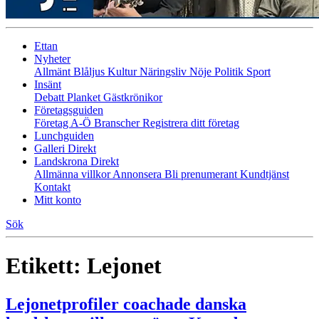
Ettan
Nyheter
Allmänt
Blåljus
Kultur
Näringsliv
Nöje
Politik
Sport
Insänt
Debatt
Planket
Gästkrönikor
Företagsguiden
Företag A-Ö
Branscher
Registrera ditt företag
Lunchguiden
Galleri Direkt
Landskrona Direkt
Allmänna villkor
Annonsera
Bli prenumerant
Kundtjänst
Kontakt
Mitt konto
Sök
Etikett:
Lejonet
Lejonetprofiler coachade danska