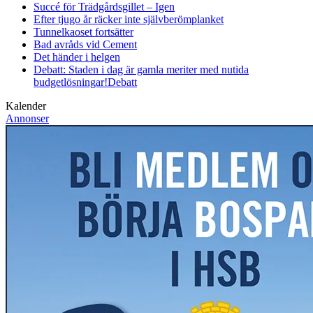
Succé för Trädgårdsgillet – Igen
Efter tjugo år räcker inte självberöm
planket
Tunnelkaoset fortsätter
Bad avråds vid Cement
Det händer i helgen
Debatt: Staden i dag är gamla meriter med nutida
budgetlösningar!
Debatt
Kalender
Annonser