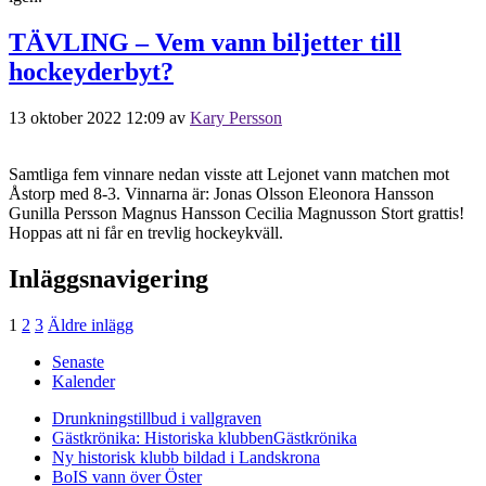
TÄVLING – Vem vann biljetter till
hockeyderbyt?
13 oktober 2022 12:09
av
Kary Persson
Samtliga fem vinnare nedan visste att Lejonet vann matchen mot
Åstorp med 8-3. Vinnarna är: Jonas Olsson Eleonora Hansson
Gunilla Persson Magnus Hansson Cecilia Magnusson Stort grattis!
Hoppas att ni får en trevlig hockeykväll.
Inläggsnavigering
1
2
3
Äldre inlägg
Senaste
Kalender
Drunkningstillbud i vallgraven
Gästkrönika: Historiska klubben
Gästkrönika
Ny historisk klubb bildad i Landskrona
BoIS vann över Öster