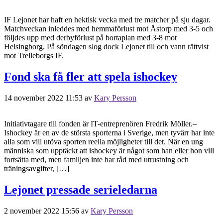
IF Lejonet har haft en hektisk vecka med tre matcher på sju dagar.
Matchveckan inleddes med hemmaförlust mot Åstorp med 3-5 och
följdes upp med derbyförlust på bortaplan med 3-8 mot
Helsingborg. På söndagen slog dock Lejonet till och vann rättvist
mot Trelleborgs IF.
Fond ska få fler att spela ishockey
14 november 2022 11:53
av
Kary Persson
Initiativtagare till fonden är IT-entreprenören Fredrik Möller.–
Ishockey är en av de största sporterna i Sverige, men tyvärr har inte
alla som vill utöva sporten reella möjligheter till det. När en ung
människa som upptäckt att ishockey är något som han eller hon vill
fortsätta med, men familjen inte har råd med utrustning och
träningsavgifter, […]
Lejonet pressade serieledarna
2 november 2022 15:56
av
Kary Persson