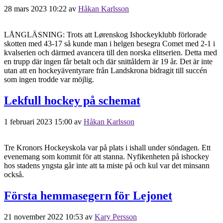
28 mars 2023 10:22
av
Håkan Karlsson
LÅNGLÄSNING: Trots att Lørenskog Ishockeyklubb förlorade
skotten med 43-17 så kunde man i helgen besegra Comet med 2-1 i
kvalserien och därmed avancera till den norska elitserien. Detta med
en trupp där ingen får betalt och där snittåldern är 19 år. Det är inte
utan att en hockeyäventyrare från Landskrona bidragit till succén
som ingen trodde var möjlig.
Lekfull hockey på schemat
1 februari 2023 15:00
av
Håkan Karlsson
Tre Kronors Hockeyskola var på plats i ishall under söndagen. Ett
evenemang som kommit för att stanna. Nyfikenheten på ishockey
hos stadens yngsta går inte att ta miste på och kul var det minsann
också.
Första hemmasegern för Lejonet
21 november 2022 10:53
av
Kary Persson