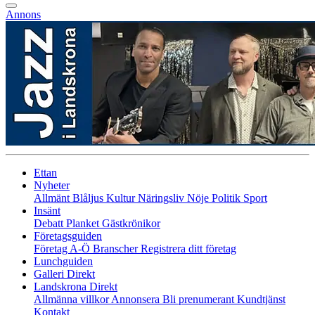
Annons
Ettan
Nyheter
Allmänt
Blåljus
Kultur
Näringsliv
Nöje
Politik
Sport
Insänt
Debatt
Planket
Gästkrönikor
Företagsguiden
Företag A-Ö
Branscher
Registrera ditt företag
Lunchguiden
Galleri Direkt
Landskrona Direkt
Allmänna villkor
Annonsera
Bli prenumerant
Kundtjänst
Kontakt