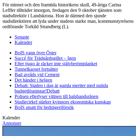
För minnet och den framtida historikens skull, 49-åriga Carina
Leffler tillträder imorgon, fredagen den 9 oktober tjänsten som
stadsdirektör i Landskrona. Hon är därmed den sjunde
stadsdirektören att lyda under stadens starke man, kommunstyrelsens
ordförande Torkild Strandberg (L).
Senaste
Kalender
BoIS vann över Öster
Succé för Trädgårdsgillet – Igen
Efter tjugo år räcker inte självberöm
planket
Tunnelkaoset fortsätter
Bad avråds vid Cement
Det händer i helgen
Debatt: Staden i dag är gamla meriter med nutida
budgetlösningar!
Debatt
Polisen efterlyser vittnen till halsbandsrånen
Studiecirkel stärker kvinnors ekonomiska kunskap
BoIS utsatt för bedrägeriförsök
Kalender
Annonser