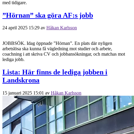
med tidigare.
”Hörnan” ska göra AF:s jobb
24 april 2025 15:29
av
Håkan Karlsson
JOBBSÖK. Idag öppnade ”Hörnan”. En plats där nyligen
arbetslösa ska kunna få vägledning mot studier och arbete,
coachning i att skriva CV och jobbansökningar, och matchas mot
lediga jobb.
Lista: Här finns de lediga jobben i
Landskrona
15 januari 2025 15:01
av
Håkan Karlsson