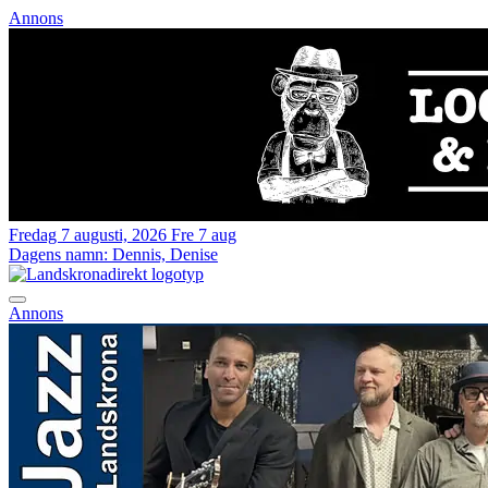
Annons
Fredag 7 augusti, 2026
Fre 7 aug
Dagens namn:
Dennis, Denise
Annons