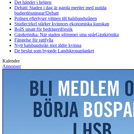
Det händer i helgen
Debatt: Staden i dag är gamla meriter med nutida
budgetlösningar!
Debatt
Polisen efterlyser vittnen till halsbandsrånen
Studiecirkel stärker kvinnors ekonomiska kunskap
BoIS utsatt för bedrägeriförsök
Gästkrönika: När staden glömmer sina spår
Gästkrönika
Fängelse för rattfylla
Nytt halsbandsrån mot äldre kvinna
De beslut som byggde Landskrona
planket
Kalender
Annonser