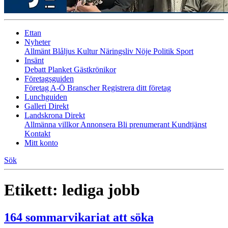
Ettan
Nyheter
Allmänt
Blåljus
Kultur
Näringsliv
Nöje
Politik
Sport
Insänt
Debatt
Planket
Gästkrönikor
Företagsguiden
Företag A-Ö
Branscher
Registrera ditt företag
Lunchguiden
Galleri Direkt
Landskrona Direkt
Allmänna villkor
Annonsera
Bli prenumerant
Kundtjänst
Kontakt
Mitt konto
Sök
Etikett:
lediga jobb
164 sommarvikariat att söka