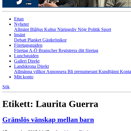
Ettan
Nyheter
Allmänt
Blåljus
Kultur
Näringsliv
Nöje
Politik
Sport
Insänt
Debatt
Planket
Gästkrönikor
Företagsguiden
Företag A-Ö
Branscher
Registrera ditt företag
Lunchguiden
Galleri Direkt
Landskrona Direkt
Allmänna villkor
Annonsera
Bli prenumerant
Kundtjänst
Konta
Mitt konto
Sök
Etikett:
Laurita Guerra
Gränslös vänskap mellan barn