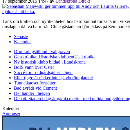
17 september 2015 14:47
av
Landskrona Direkt
Tänk om kraften och nyfikenheten hos barn kunnat fortsätta in i vuxen
onsdagen då två barn från Chile gästade en fjärdeklass på Seminariesk
Senaste
Kalender
Drunkningstillbud i vallgraven
Gästkrönika: Historiska klubben
Gästkrönika
Ny historisk klubb bildad i Landskrona
BoIS vann över Öster
Succé för Trädgårdsgillet – Igen
Efter tjugo år räcker inte självberöm
planket
Tunnelkaoset fortsätter
Bad avråds vid Cement
Det händer i helgen
Debatt: Staden i dag är gamla meriter med nutida budgetlösning
Kalender
Annonser