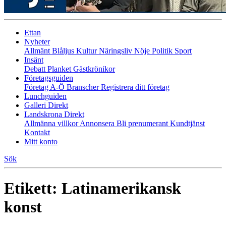
Ettan
Nyheter
Allmänt
Blåljus
Kultur
Näringsliv
Nöje
Politik
Sport
Insänt
Debatt
Planket
Gästkrönikor
Företagsguiden
Företag A-Ö
Branscher
Registrera ditt företag
Lunchguiden
Galleri Direkt
Landskrona Direkt
Allmänna villkor
Annonsera
Bli prenumerant
Kundtjänst
Kontakt
Mitt konto
Sök
Etikett:
Latinamerikansk
konst