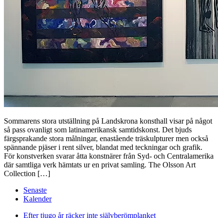
Sommarens stora utställning på Landskrona konsthall visar på något
så pass ovanligt som latinamerikansk samtidskonst. Det bjuds
färgsprakande stora målningar, enastående träskulpturer men också
spännande pjäser i rent silver, blandat med teckningar och grafik.
För konstverken svarar åtta konstnärer från Syd- och Centralamerika
där samtliga verk hämtats ur en privat samling. The Olsson Art
Collection […]
Senaste
Kalender
Efter tjugo år räcker inte självberöm
planket