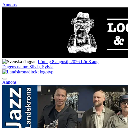
Annons
Lördag 8 augusti, 2026
Lör 8 aug
Dagens namn:
Silvia, Sylvia
Annons