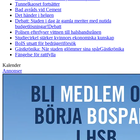
Tunnelkaoset fortsätter
Bad avråds vid Cement
Det händer i helgen
Debatt: Staden i dag är gamla meriter med nutida
budgetlösningar!
Debatt
Polisen efterlyser vittnen till halsbandsrånen
Studiecirkel stärker kvinnors ekonomiska kunskap
BoIS utsatt för bedrägeriförsök
Gästkrönika: När staden glömmer sina spår
Gästkrönika
Fängelse för rattfylla
Kalender
Annonser