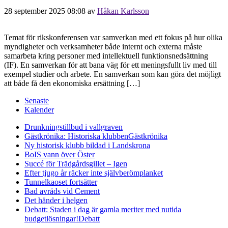
28 september 2025 08:08
av
Håkan Karlsson
Temat för rikskonferensen var samverkan med ett fokus på hur olika
myndigheter och verksamheter både internt och externa måste
samarbeta kring personer med intellektuell funktionsnedsättning
(IF). En samverkan för att bana väg för ett meningsfullt liv med till
exempel studier och arbete. En samverkan som kan göra det möjligt
att både få den ekonomiska ersättning […]
Senaste
Kalender
Drunkningstillbud i vallgraven
Gästkrönika: Historiska klubben
Gästkrönika
Ny historisk klubb bildad i Landskrona
BoIS vann över Öster
Succé för Trädgårdsgillet – Igen
Efter tjugo år räcker inte självberöm
planket
Tunnelkaoset fortsätter
Bad avråds vid Cement
Det händer i helgen
Debatt: Staden i dag är gamla meriter med nutida
budgetlösningar!
Debatt