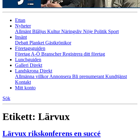
Ettan
Nyheter
Allmänt
Blåljus
Kultur
Näringsliv
Nöje
Politik
Sport
Insänt
Debatt
Planket
Gästkrönikor
Företagsguiden
Företag A-Ö
Branscher
Registrera ditt företag
Lunchguiden
Galleri Direkt
Landskrona Direkt
Allmänna villkor
Annonsera
Bli prenumerant
Kundtjänst
Kontakt
Mitt konto
Sök
Etikett:
Lärvux
Lärvux rikskonferens en succé