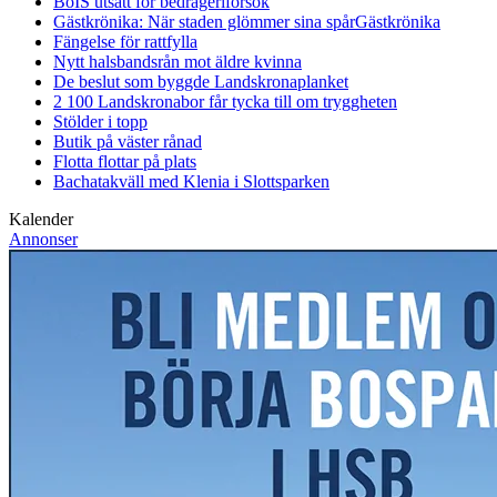
BoIS utsatt för bedrägeriförsök
Gästkrönika: När staden glömmer sina spår
Gästkrönika
Fängelse för rattfylla
Nytt halsbandsrån mot äldre kvinna
De beslut som byggde Landskrona
planket
2 100 Landskronabor får tycka till om tryggheten
Stölder i topp
Butik på väster rånad
Flotta flottar på plats
Bachatakväll med Klenia i Slottsparken
Kalender
Annonser