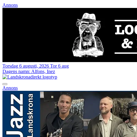
Annons
Torsdag 6 augusti, 2026
Tor 6 aug
Dagens namn:
Alfons, Inez
Annons