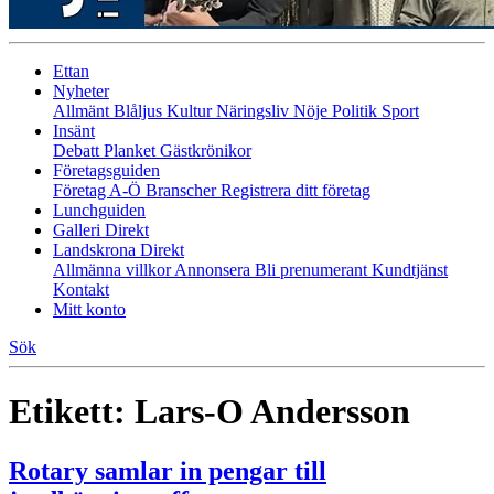
Ettan
Nyheter
Allmänt
Blåljus
Kultur
Näringsliv
Nöje
Politik
Sport
Insänt
Debatt
Planket
Gästkrönikor
Företagsguiden
Företag A-Ö
Branscher
Registrera ditt företag
Lunchguiden
Galleri Direkt
Landskrona Direkt
Allmänna villkor
Annonsera
Bli prenumerant
Kundtjänst
Kontakt
Mitt konto
Sök
Etikett:
Lars-O Andersson
Rotary samlar in pengar till