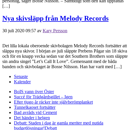
personlig, säger Bosse Nilsson. – Samtidigt som den kan uppfattas
[…]
Nya skivsläpp från Melody Records
30 juli 2020 09:57
av
Kary Persson
Det lilla lokala oberoende skivbolagen Melody Records fortsätter att
släppa nya skivor. I början av juli släppte Prebens Pågar sin 18 skiva
och för en knapp vecka sedan var det Southern Brothers som släppte
sin andra singel ”Let’s Call It Love”. Gemensamt med de båda
banden och skivbolaget är Bosse Nilsson. Han har varit med […]
Senaste
Kalender
BoIS vann över Öster
Succé för Trädgårdsgillet – Igen
Efter tjugo år räcker inte självberöm
planket
Tunnelkaoset fortsätter
Bad avråds vid Cement
Det händer i helgen
Debatt: Staden i dag är gamla meriter med nutida
budgetlösningar!
Debatt