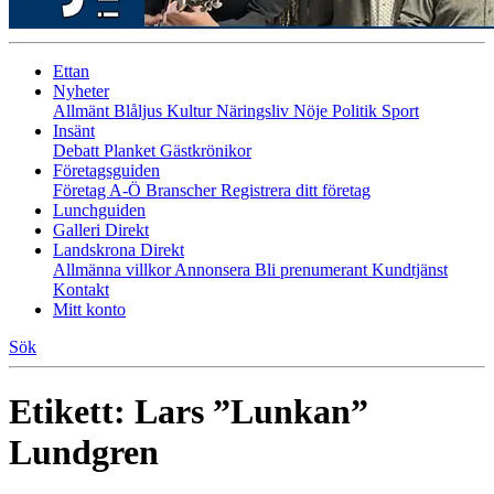
Ettan
Nyheter
Allmänt
Blåljus
Kultur
Näringsliv
Nöje
Politik
Sport
Insänt
Debatt
Planket
Gästkrönikor
Företagsguiden
Företag A-Ö
Branscher
Registrera ditt företag
Lunchguiden
Galleri Direkt
Landskrona Direkt
Allmänna villkor
Annonsera
Bli prenumerant
Kundtjänst
Kontakt
Mitt konto
Sök
Etikett:
Lars ”Lunkan”
Lundgren