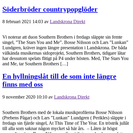
Söderbröder countrypopglöder
8 februari 2021 14:03
av
Landskrona Direkt
Vi noterar att duon Southern Brothers i fredags släppte sin femte
singel, ”The Stars You and Me”. Bosse Nilsson och Lars ”Lunkan”
Lundgren, kräver ingen längre presentation i Landskrona. De båda
välkända musikernas sidoprojekt, Southern Brothers, tidigare låtar
har dessutom spelats flitigt på P4 under hösten. Med, The Stars You
and Me, tar Southern Brothers […]
En hyllningslåt till de som inte längre
finns med oss
9 november 2020 10:10
av
Landskrona Direkt
Southern Brothers med de lokala musikprofilerna Bosse Nilsson
(Prebens Pågar) och Lars ”Lunkan” Lundgren ( Perikles) släppte i
fredags sin fjärde singel, At This Time of The Year. En tröstrik jullåt
till alla som saknar någon mycket så här års. ­ – Låten är högst