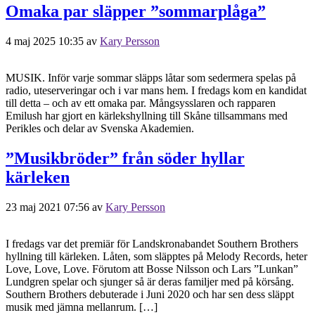
Omaka par släpper ”sommarplåga”
4 maj 2025 10:35
av
Kary Persson
MUSIK. Inför varje sommar släpps låtar som sedermera spelas på
radio, uteserveringar och i var mans hem. I fredags kom en kandidat
till detta – och av ett omaka par. Mångsysslaren och rapparen
Emilush har gjort en kärlekshyllning till Skåne tillsammans med
Perikles och delar av Svenska Akademien.
”Musikbröder” från söder hyllar
kärleken
23 maj 2021 07:56
av
Kary Persson
I fredags var det premiär för Landskronabandet Southern Brothers
hyllning till kärleken. Låten, som släpptes på Melody Records, heter
Love, Love, Love. Förutom att Bosse Nilsson och Lars ”Lunkan”
Lundgren spelar och sjunger så är deras familjer med på körsång.
Southern Brothers debuterade i Juni 2020 och har sen dess släppt
musik med jämna mellanrum. […]