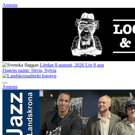
Annons
Lördag 8 augusti, 2026
Lör 8 aug
Dagens namn:
Silvia, Sylvia
Annons