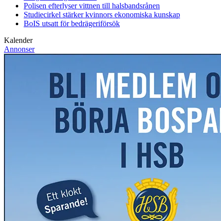
Polisen efterlyser vittnen till halsbandsrånen
Studiecirkel stärker kvinnors ekonomiska kunskap
BoIS utsatt för bedrägeriförsök
Kalender
Annonser