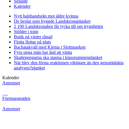
Senaste
Kalender
Nytt halsbandsrån mot äldre kvinna
De beslut som byggde Landskrona
planket
2 100 Landskronabor får tycka till om tryggheten
Stölder i topp
Butik på väster rånad
Flotta flottar på plats
Bachatakväll med Klenia i Slottsparken
Fyra unga män har åtal att vänta
Skattepengarna ska stanna i klassrummen
planket
När blev den första reaktionen viktigare än den genomtänkta
analysen?
planket
Kalender
Annonser
Företagsguiden
Annonser