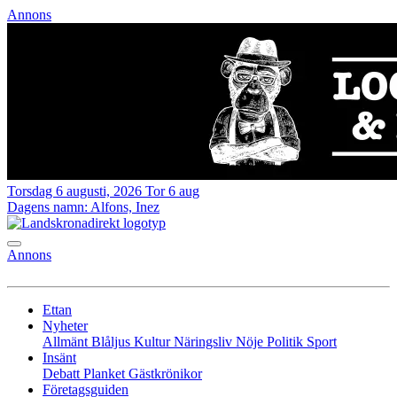
Annons
Torsdag 6 augusti, 2026
Tor 6 aug
Dagens namn:
Alfons, Inez
Annons
Ettan
Nyheter
Allmänt
Blåljus
Kultur
Näringsliv
Nöje
Politik
Sport
Insänt
Debatt
Planket
Gästkrönikor
Företagsguiden