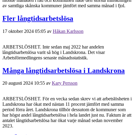
nionde månaden i rad och kommunen hade den största minskningen
av samtliga skånska kommuner jämfört med samma månad i fjol.
Fler långtidsarbetslösa
17 oktober 2024 05:05
av
Håkan Karlsson
ARBETSLÖSHET. Inte sedan maj 2022 har andelen
långtidsarbetslösa varit så hög i Landskrona. Det visar
Arbetsförmedlingens senaste månadsstatistik.
Många långtidsarbetslösa i Landskrona
20 augusti 2024 10:55
av
Kary Persson
ARBETSLÖSHET. För en vecka sedan skrev vi att arbetslösheten i
Landskrona har ökat med nästan 11 procent jämfört med samma
period förra året. Landskrona tillhör dessutom de kommuner som
har högst andel långtidsarbetslösa i hela landet just nu. Faktum är att
antalet långtidsarbetslösa har ökat varje månad sedan november
2023.