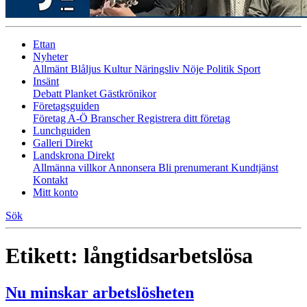
Ettan
Nyheter
Allmänt
Blåljus
Kultur
Näringsliv
Nöje
Politik
Sport
Insänt
Debatt
Planket
Gästkrönikor
Företagsguiden
Företag A-Ö
Branscher
Registrera ditt företag
Lunchguiden
Galleri Direkt
Landskrona Direkt
Allmänna villkor
Annonsera
Bli prenumerant
Kundtjänst
Kontakt
Mitt konto
Sök
Etikett:
långtidsarbetslösa
Nu minskar arbetslösheten