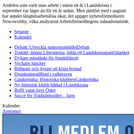
Andelen som varit utan arbete i minst ett år i Landskrona i
september var lägre än för ett år sedan. Men jämfört med i augusti
har antalet långtidsarbetslösa ökat, det uppger nyhetsförmedlaren
Newsworthy, vilka analyserat Arbetsförmedlingens månadsstatistik.
Senaste
Kalender
Debatt: Utveckla stationsområdet
Debatt
Torkild, lämna Liberalerna, bilda ett Landskronaparti!
planket
Dykare misstänkt för forntidsbrott
Veckans luncher
Billigare och dyrare att köpa bostad
Drunkningstillbud i vallgraven
Gästkrönika: Historiska klubben
Gästkrönika
Ny historisk klubb bildad i Landskrona
BoIS vann över Öster
Succé för Trädgårdsgillet – Igen
Kalender
Annonser