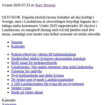
14 juni 2026 07:33
av
Kary Persson
OLYCKOR. Elsparkcykelolyckorna fortsätter att öka kraftigt i
Sverige, men i Landskrona är utvecklingen betydligt lugnare än i
många andra kommuner. Under 2025 rapporterades 30 olyckor i
Landskrona, en marginell ökning med två fall jämfört med året
innan, samtidigt som landet som helhet noterade ett mörkt rekordår.
Senaste
Kalender
Polisen efterlyser vittnen till halsbandsrånen
Studiecirkel stärker kvinnors ekonomiska kunskap
BoIS utsatt för bedrägeriförsök
Gästkrönika: När staden glömmer sina spår
Gästkrönika
Fängelse för rattfylla
Nytt halsbandsrån mot äldre kvinna
De beslut som byggde Landskrona
planket
2 100 Landskronabor får tycka till om tryggheten
Stölder i topp
Butik på väster rånad
Kalender
Annonser