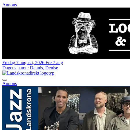
Annons
Fredag 7 augusti, 2026
Fre 7 aug
Dagens namn:
Dennis, Denise
Annons