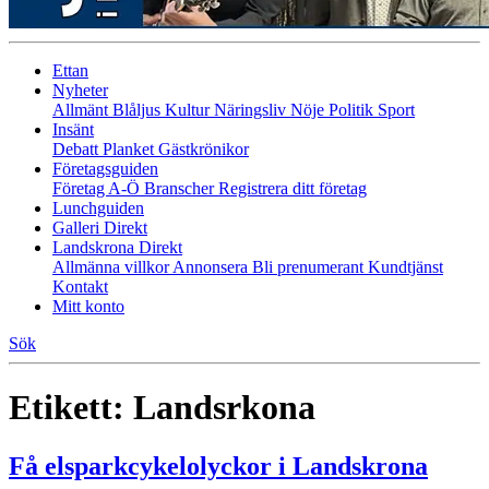
Ettan
Nyheter
Allmänt
Blåljus
Kultur
Näringsliv
Nöje
Politik
Sport
Insänt
Debatt
Planket
Gästkrönikor
Företagsguiden
Företag A-Ö
Branscher
Registrera ditt företag
Lunchguiden
Galleri Direkt
Landskrona Direkt
Allmänna villkor
Annonsera
Bli prenumerant
Kundtjänst
Kontakt
Mitt konto
Sök
Etikett:
Landsrkona
Få elsparkcykelolyckor i Landskrona