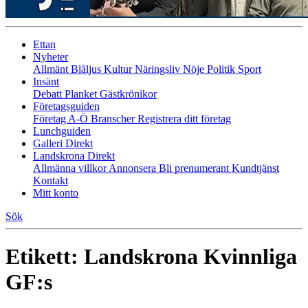
Ettan
Nyheter
Allmänt
Blåljus
Kultur
Näringsliv
Nöje
Politik
Sport
Insänt
Debatt
Planket
Gästkrönikor
Företagsguiden
Företag A-Ö
Branscher
Registrera ditt företag
Lunchguiden
Galleri Direkt
Landskrona Direkt
Allmänna villkor
Annonsera
Bli prenumerant
Kundtjänst
Kontakt
Mitt konto
Sök
Etikett:
Landskrona Kvinnliga
GF:s