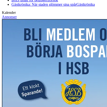
BoIS utsatt för bedrägeriförsök
Gästkrönika: När staden glömmer sina spår
Gästkrönika
Kalender
Annonser