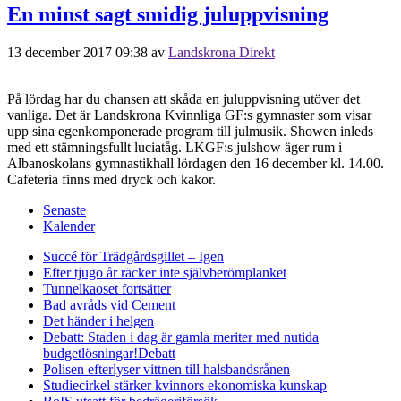
En minst sagt smidig juluppvisning
13 december 2017 09:38
av
Landskrona Direkt
På lördag har du chansen att skåda en juluppvisning utöver det
vanliga. Det är Landskrona Kvinnliga GF:s gymnaster som visar
upp sina egenkomponerade program till julmusik. Showen inleds
med ett stämningsfullt luciatåg. LKGF:s julshow äger rum i
Albanoskolans gymnastikhall lördagen den 16 december kl. 14.00.
Cafeteria finns med dryck och kakor.
Senaste
Kalender
Succé för Trädgårdsgillet – Igen
Efter tjugo år räcker inte självberöm
planket
Tunnelkaoset fortsätter
Bad avråds vid Cement
Det händer i helgen
Debatt: Staden i dag är gamla meriter med nutida
budgetlösningar!
Debatt
Polisen efterlyser vittnen till halsbandsrånen
Studiecirkel stärker kvinnors ekonomiska kunskap