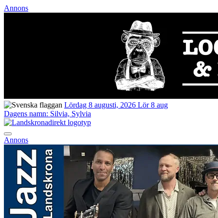
Annons
Lördag 8 augusti, 2026
Lör 8 aug
Dagens namn:
Silvia, Sylvia
Annons