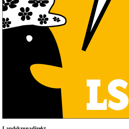
Landskronadirekt