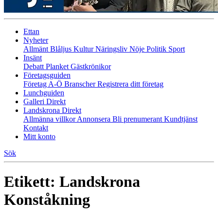
Ettan
Nyheter
Allmänt
Blåljus
Kultur
Näringsliv
Nöje
Politik
Sport
Insänt
Debatt
Planket
Gästkrönikor
Företagsguiden
Företag A-Ö
Branscher
Registrera ditt företag
Lunchguiden
Galleri Direkt
Landskrona Direkt
Allmänna villkor
Annonsera
Bli prenumerant
Kundtjänst
Kontakt
Mitt konto
Sök
Etikett:
Landskrona
Konståkning