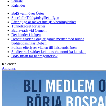
Senaste
Kalender
BoIS vann över Öster
Succé för Trädgårdsgillet – Igen
Efter tjugo år räcker inte självberöm
planket
Tunnelkaoset fortsätter
Bad avråds vid Cement
Det händer i helgen
Debatt: Staden i dag är gamla meriter med nutida
budgetlösningar!
Debatt
Polisen efterlyser vittnen till halsbandsrånen
Studiecirkel stärker kvinnors ekonomiska kunskap
BoIS utsatt för bedrägeriförsök
Kalender
Annonser