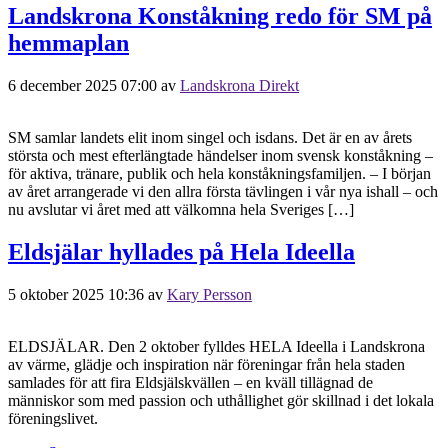
Landskrona Konståkning redo för SM på
hemmaplan
6 december 2025 07:00
av
Landskrona Direkt
SM samlar landets elit inom singel och isdans. Det är en av årets
största och mest efterlängtade händelser inom svensk konståkning –
för aktiva, tränare, publik och hela konståkningsfamiljen. – I början
av året arrangerade vi den allra första tävlingen i vår nya ishall – och
nu avslutar vi året med att välkomna hela Sveriges […]
Eldsjälar hyllades på Hela Ideella
5 oktober 2025 10:36
av
Kary Persson
ELDSJÄLAR. Den 2 oktober fylldes HELA Ideella i Landskrona
av värme, glädje och inspiration när föreningar från hela staden
samlades för att fira Eldsjälskvällen – en kväll tillägnad de
människor som med passion och uthållighet gör skillnad i det lokala
föreningslivet.