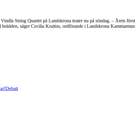
 String Quartet på Landskrona teater nu på söndag. – Årets första kons
till brädden, säger Cecilia Kraitiss, ordförande i Landskrona Kammarmu
ar!
Debatt