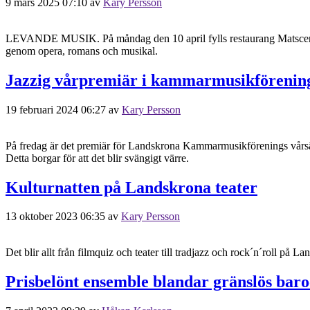
9 mars 2025 07:10
av
Kary Persson
LEVANDE MUSIK. På måndag den 10 april fylls restaurang Matscenen 
genom opera, romans och musikal.
Jazzig vårpremiär i kammarmusikförenin
19 februari 2024 06:27
av
Kary Persson
På fredag är det premiär för Landskrona Kammarmusikförenings vårsäs
Detta borgar för att det blir svängigt värre.
Kulturnatten på Landskrona teater
13 oktober 2023 06:35
av
Kary Persson
Det blir allt från filmquiz och teater till tradjazz och rock´n´roll på L
Prisbelönt ensemble blandar gränslös baro