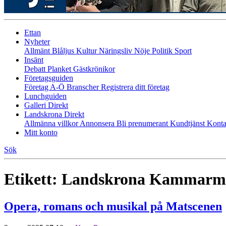
Ettan
Nyheter
Allmänt
Blåljus
Kultur
Näringsliv
Nöje
Politik
Sport
Insänt
Debatt
Planket
Gästkrönikor
Företagsguiden
Företag A-Ö
Branscher
Registrera ditt företag
Lunchguiden
Galleri Direkt
Landskrona Direkt
Allmänna villkor
Annonsera
Bli prenumerant
Kundtjänst
Konta
Mitt konto
Sök
Etikett:
Landskrona Kammarmu
Opera, romans och musikal på Matscenen