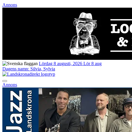
Annons
Lördag 8 augusti, 2026
Lör 8 aug
Dagens namn:
Silvia, Sylvia
Annons