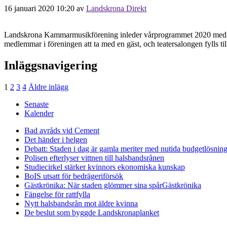
16 januari 2020 10:20
av
Landskrona Direkt
Landskrona Kammarmusikförening inleder vårprogrammet 2020 med Vindla
medlemmar i föreningen att ta med en gäst, och teatersalongen fylls 
Inläggsnavigering
1
2
3
4
Äldre inlägg
Senaste
Kalender
Bad avråds vid Cement
Det händer i helgen
Debatt: Staden i dag är gamla meriter med nutida budgetlösning
Polisen efterlyser vittnen till halsbandsrånen
Studiecirkel stärker kvinnors ekonomiska kunskap
BoIS utsatt för bedrägeriförsök
Gästkrönika: När staden glömmer sina spår
Gästkrönika
Fängelse för rattfylla
Nytt halsbandsrån mot äldre kvinna
De beslut som byggde Landskrona
planket