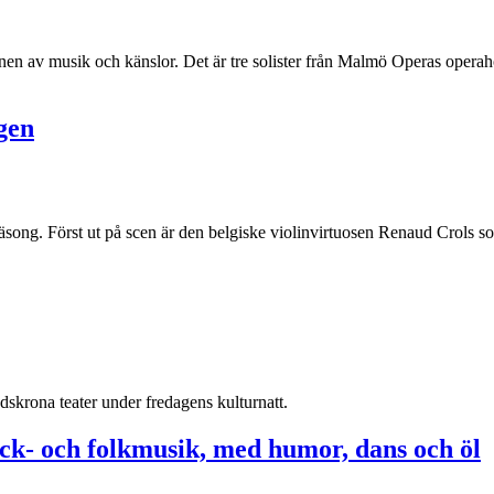
av musik och känslor. Det är tre solister från Malmö Operas operahö
gen
ong. Först ut på scen är den belgiske violinvirtuosen Renaud Crols so
andskrona teater under fredagens kulturnatt.
ck- och folkmusik, med humor, dans och öl