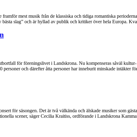
 framför mest musik från de klassiska och tidiga romantiska perioderna
bästa slag” och är hyllad av publik och kritiker över hela Europa. Kva
en
stbortfall för föreningslivet i Landskrona. Nu kompenseras såväl kultu
personer och därefter åtta personer har inneburit minskade intäkter för f
sert för säsongen. Det är två välkända och älskade musiker som gästa
ationella scener, säger Cecilia Kraitiss, ordförande i Landskrona Kam