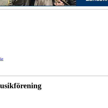
kt
sikförening