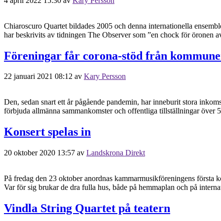
4 april 2022 15:30
av
Kary Persson
Chiaroscuro Quartet bildades 2005 och denna internationella ensemble
har beskrivits av tidningen The Observer som ”en chock för öronen av 
Föreningar får corona-stöd från kommun
22 januari 2021 08:12
av
Kary Persson
Den, sedan snart ett år pågående pandemin, har inneburit stora inkom
förbjuda allmänna sammankomster och offentliga tillställningar över 50 
Konsert spelas in
20 oktober 2020 13:57
av
Landskrona Direkt
På fredag den 23 oktober anordnas kammarmusikföreningens första kon
Var för sig brukar de dra fulla hus, både på hemmaplan och på intern
Vindla String Quartet på teatern