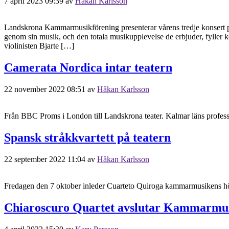
7 april 2023 09:39
av
Håkan Karlsson
Landskrona Kammarmusikförening presenterar vårens tredje konsert på
genom sin musik, och den totala musikupplevelse de erbjuder, fyller
violinisten Bjarte […]
Camerata Nordica intar teatern
22 november 2022 08:51
av
Håkan Karlsson
Från BBC Proms i London till Landskrona teater. Kalmar läns profes
Spansk stråkkvartett på teatern
22 september 2022 11:04
av
Håkan Karlsson
Fredagen den 7 oktober inleder Cuarteto Quiroga kammarmusikens h
Chiaroscuro Quartet avslutar Kammarmu