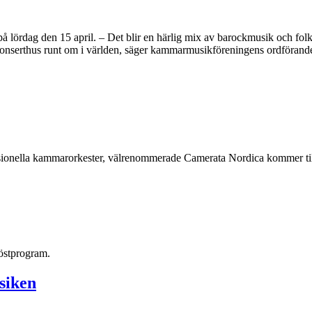
 lördag den 15 april. – Det blir en härlig mix av barockmusik och folk
 konserthus runt om i världen, säger kammarmusikföreningens ordförand
sionella kammarorkester, välrenommerade Camerata Nordica kommer till
östprogram.
siken