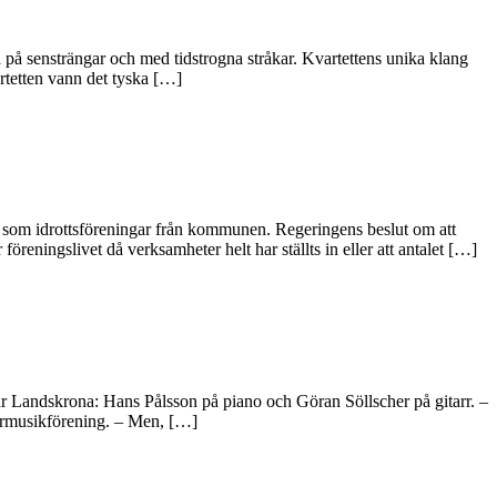
 på sensträngar och med tidstrogna stråkar. Kvartettens unika klang
rtetten vann det tyska […]
r- som idrottsföreningar från kommunen. Regeringens beslut om att
öreningslivet då verksamheter helt har ställts in eller att antalet […]
r Landskrona: Hans Pålsson på piano och Göran Söllscher på gitarr. –
marmusikförening. – Men, […]