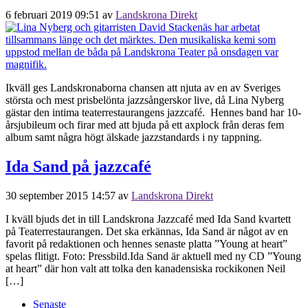
6 februari 2019 09:51
av
Landskrona Direkt
Ikväll ges Landskronaborna chansen att njuta av en av Sveriges
största och mest prisbelönta jazzsångerskor live, då Lina Nyberg
gästar den intima teaterrestaurangens jazzcafé. Hennes band har 10-
årsjubileum och firar med att bjuda på ett axplock från deras fem
album samt några högt älskade jazzstandards i ny tappning.
Ida Sand på jazzcafé
30 september 2015 14:57
av
Landskrona Direkt
I kväll bjuds det in till Landskrona Jazzcafé med Ida Sand kvartett
på Teaterrestaurangen. Det ska erkännas, Ida Sand är något av en
favorit på redaktionen och hennes senaste platta ”Young at heart”
spelas flitigt. Foto: Pressbild.Ida Sand är aktuell med ny CD ”Young
at heart” där hon valt att tolka den kanadensiska rockikonen Neil
[…]
Senaste