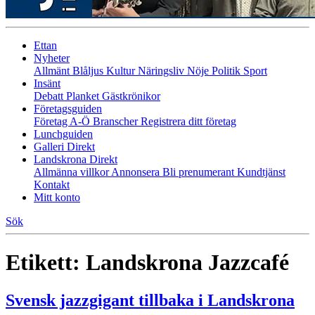
Ettan
Nyheter
Allmänt
Blåljus
Kultur
Näringsliv
Nöje
Politik
Sport
Insänt
Debatt
Planket
Gästkrönikor
Företagsguiden
Företag A-Ö
Branscher
Registrera ditt företag
Lunchguiden
Galleri Direkt
Landskrona Direkt
Allmänna villkor
Annonsera
Bli prenumerant
Kundtjänst
Kontakt
Mitt konto
Sök
Etikett:
Landskrona Jazzcafé
Svensk jazzgigant tillbaka i Landskrona