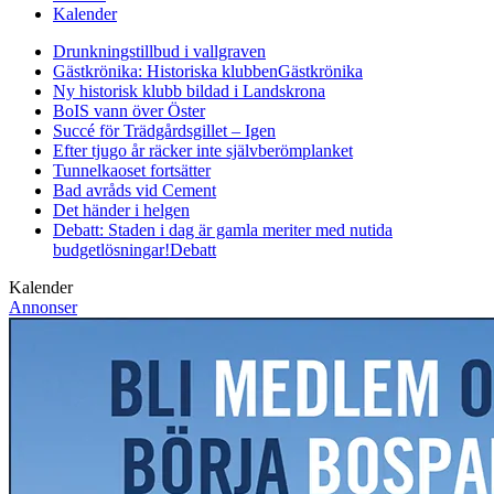
Kalender
Drunkningstillbud i vallgraven
Gästkrönika: Historiska klubben
Gästkrönika
Ny historisk klubb bildad i Landskrona
BoIS vann över Öster
Succé för Trädgårdsgillet – Igen
Efter tjugo år räcker inte självberöm
planket
Tunnelkaoset fortsätter
Bad avråds vid Cement
Det händer i helgen
Debatt: Staden i dag är gamla meriter med nutida
budgetlösningar!
Debatt
Kalender
Annonser