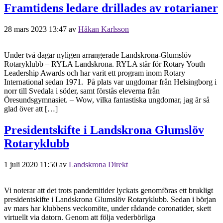
Framtidens ledare drillades av rotarianer
28 mars 2023 13:47
av
Håkan Karlsson
Under två dagar nyligen arrangerade Landskrona-Glumslöv
Rotaryklubb – RYLA Landskrona. RYLA står för Rotary Youth
Leadership Awards och har varit ett program inom Rotary
International sedan 1971. På plats var ungdomar från Helsingborg i
norr till Svedala i söder, samt förstås eleverna från
Öresundsgymnasiet. – Wow, vilka fantastiska ungdomar, jag är så
glad över att […]
Presidentskifte i Landskrona Glumslöv
Rotaryklubb
1 juli 2020 11:50
av
Landskrona Direkt
Vi noterar att det trots pandemitider lyckats genomföras ett brukligt
presidentskifte i Landskrona Glumslöv Rotaryklubb. Sedan i början
av mars har klubbens veckomöte, under rådande coronatider, skett
virtuellt via datorn. Genom att följa vederbörliga