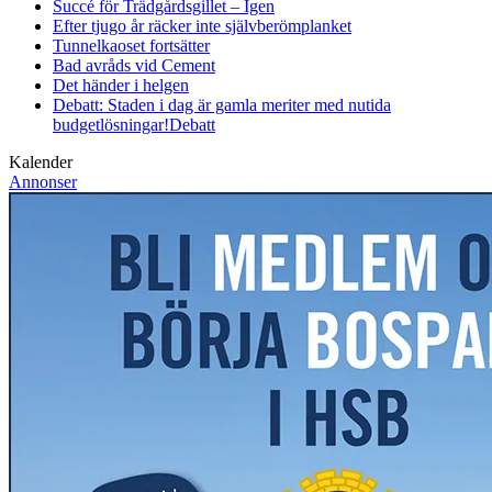
Succé för Trädgårdsgillet – Igen
Efter tjugo år räcker inte självberöm
planket
Tunnelkaoset fortsätter
Bad avråds vid Cement
Det händer i helgen
Debatt: Staden i dag är gamla meriter med nutida
budgetlösningar!
Debatt
Kalender
Annonser