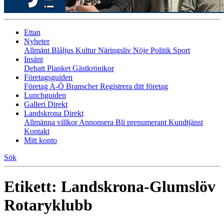
Ettan
Nyheter
Allmänt
Blåljus
Kultur
Näringsliv
Nöje
Politik
Sport
Insänt
Debatt
Planket
Gästkrönikor
Företagsguiden
Företag A-Ö
Branscher
Registrera ditt företag
Lunchguiden
Galleri Direkt
Landskrona Direkt
Allmänna villkor
Annonsera
Bli prenumerant
Kundtjänst
Kontakt
Mitt konto
Sök
Etikett:
Landskrona-Glumslöv
Rotaryklubb