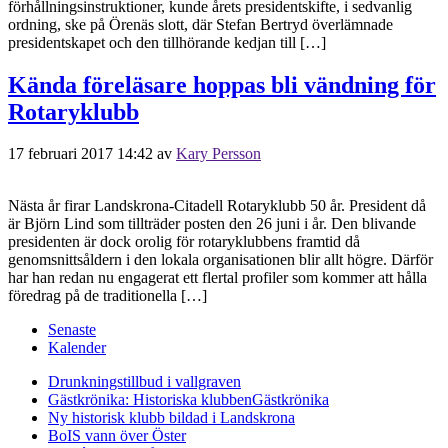
förhållningsinstruktioner, kunde årets presidentskifte, i sedvanlig
ordning, ske på Örenäs slott, där Stefan Bertryd överlämnade
presidentskapet och den tillhörande kedjan till […]
Kända föreläsare hoppas bli vändning för
Rotaryklubb
17 februari 2017 14:42
av
Kary Persson
Nästa år firar Landskrona-Citadell Rotaryklubb 50 år. President då
är Björn Lind som tillträder posten den 26 juni i år. Den blivande
presidenten är dock orolig för rotaryklubbens framtid då
genomsnittsåldern i den lokala organisationen blir allt högre. Därför
har han redan nu engagerat ett flertal profiler som kommer att hålla
föredrag på de traditionella […]
Senaste
Kalender
Drunkningstillbud i vallgraven
Gästkrönika: Historiska klubben
Gästkrönika
Ny historisk klubb bildad i Landskrona
BoIS vann över Öster