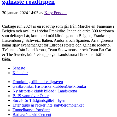
galnaste roadtripen
30 januari 2024 14:05
av
Kary Persson
Carbage run 2024 är en roadtrip som går från Marche-en-Famenne i
Belgien och avslutas i södra Frankrike. Innan de cirka 300 fordonen
som deltager i år, kommer i mål kör de genom Belgien, Frankrike,
Luxembourg, Schweiz, Italien, Andorra och Spanien. Arrangörerna
kallar själv evenemanget för Europas största och galnaste roadtrip.
Två team från Landskrona, Team Snowmonster och Team Fat Cat
& The Swede, kör årets upplaga. Landskrona Direkt har träffat
båda.
Senaste
Kalender
Drunkningstillbud i vallgraven
Gästkrönika: Historiska klubben
Gästkrönika
Ny historisk klubb bildad i Landskrona
BoIS vann över Öster
Succé för Trädgårdsgillet – Igen
Efter tjugo år räcker inte självberöm
planket
Tunnelkaoset fortsätter
Bad avråds vid Cement