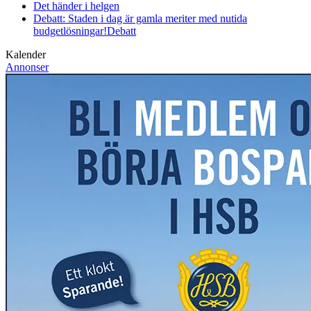
Det händer i helgen
Debatt: Staden i dag är gamla meriter med nutida
budgetlösningar!
Debatt
Kalender
Annonser