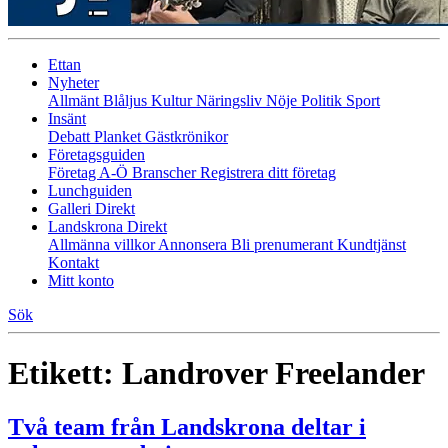
Ettan
Nyheter
Allmänt
Blåljus
Kultur
Näringsliv
Nöje
Politik
Sport
Insänt
Debatt
Planket
Gästkrönikor
Företagsguiden
Företag A-Ö
Branscher
Registrera ditt företag
Lunchguiden
Galleri Direkt
Landskrona Direkt
Allmänna villkor
Annonsera
Bli prenumerant
Kundtjänst
Kontakt
Mitt konto
Sök
Etikett:
Landrover Freelander
Två team från Landskrona deltar i