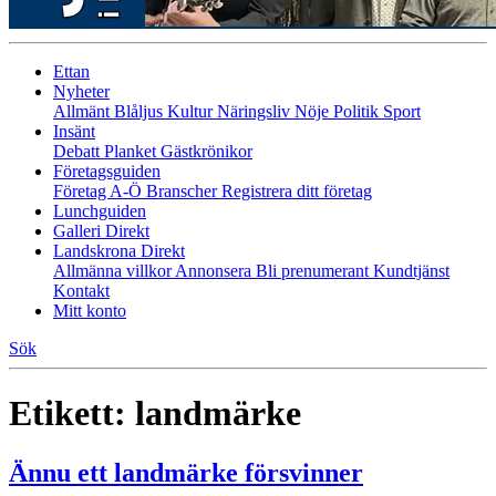
Ettan
Nyheter
Allmänt
Blåljus
Kultur
Näringsliv
Nöje
Politik
Sport
Insänt
Debatt
Planket
Gästkrönikor
Företagsguiden
Företag A-Ö
Branscher
Registrera ditt företag
Lunchguiden
Galleri Direkt
Landskrona Direkt
Allmänna villkor
Annonsera
Bli prenumerant
Kundtjänst
Kontakt
Mitt konto
Sök
Etikett:
landmärke
Ännu ett landmärke försvinner