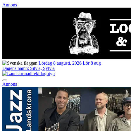
Annons
Lördag 8 augusti, 2026
Lör 8 aug
Dagens namn:
Silvia, Sylvia
Annons