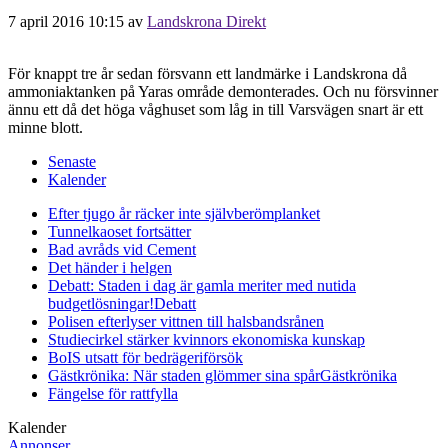
7 april 2016 10:15
av
Landskrona Direkt
För knappt tre år sedan försvann ett landmärke i Landskrona då
ammoniaktanken på Yaras område demonterades. Och nu försvinner
ännu ett då det höga våghuset som låg in till Varsvägen snart är ett
minne blott.
Senaste
Kalender
Efter tjugo år räcker inte självberöm
planket
Tunnelkaoset fortsätter
Bad avråds vid Cement
Det händer i helgen
Debatt: Staden i dag är gamla meriter med nutida
budgetlösningar!
Debatt
Polisen efterlyser vittnen till halsbandsrånen
Studiecirkel stärker kvinnors ekonomiska kunskap
BoIS utsatt för bedrägeriförsök
Gästkrönika: När staden glömmer sina spår
Gästkrönika
Fängelse för rattfylla
Kalender
Annonser