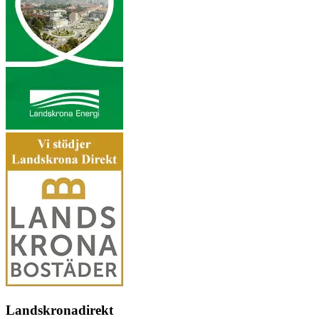
Landskronadirekt