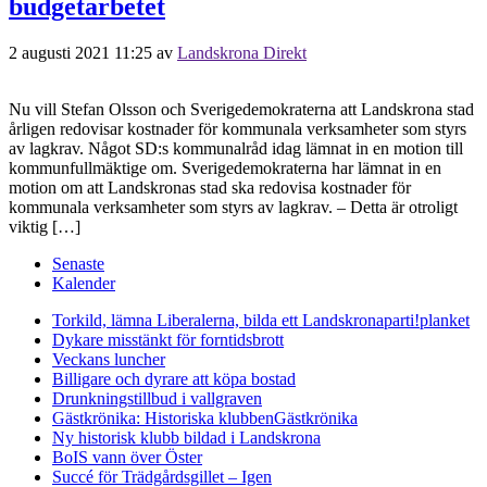
budgetarbetet
2 augusti 2021 11:25
av
Landskrona Direkt
Nu vill Stefan Olsson och Sverigedemokraterna att Landskrona stad
årligen redovisar kostnader för kommunala verksamheter som styrs
av lagkrav. Något SD:s kommunalråd idag lämnat in en motion till
kommunfullmäktige om. Sverigedemokraterna har lämnat in en
motion om att Landskronas stad ska redovisa kostnader för
kommunala verksamheter som styrs av lagkrav. – Detta är otroligt
viktig […]
Senaste
Kalender
Torkild, lämna Liberalerna, bilda ett Landskronaparti!
planket
Dykare misstänkt för forntidsbrott
Veckans luncher
Billigare och dyrare att köpa bostad
Drunkningstillbud i vallgraven
Gästkrönika: Historiska klubben
Gästkrönika
Ny historisk klubb bildad i Landskrona
BoIS vann över Öster
Succé för Trädgårdsgillet – Igen