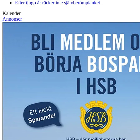
Efter tjugo år räcker inte självberöm
planket
Kalender
Annonser