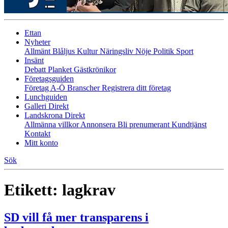
Ettan
Nyheter
Allmänt
Blåljus
Kultur
Näringsliv
Nöje
Politik
Sport
Insänt
Debatt
Planket
Gästkrönikor
Företagsguiden
Företag A-Ö
Branscher
Registrera ditt företag
Lunchguiden
Galleri Direkt
Landskrona Direkt
Allmänna villkor
Annonsera
Bli prenumerant
Kundtjänst
Kontakt
Mitt konto
Sök
Etikett:
lagkrav
SD vill få mer transparens i