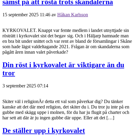
sämst på att rösta trots skandalerna
15 september 2025 11:46
av
Håkan Karlsson
KYRKOVALET. Knappt var femte medlem i landet utnyttjade sin
rösträtt i kyrkovalet sist det begav sig. Och i Häljarp hamnade man
en bra bit under snittet och var rent av bland de församlingar i Skåne
som hade lägst valdeltagande 2021. Frågan är om skandalerna som
pågått åren innan valet påverkade?
Din röst i kyrkovalet är viktigare än du
tror
3 september 2025 07:14
Skiter väl i religionÄr detta ett val som påverkar dig? Du tänker
kanske att det där med religion, det skiter du i. Du tror ju inte på en
gubbe med skägg uppe i molnen, för du har ju flugit på charter och
har sett att där är ju ingen gubbe där uppe. Eller att det […]
De ställer upp i kyrkovalet