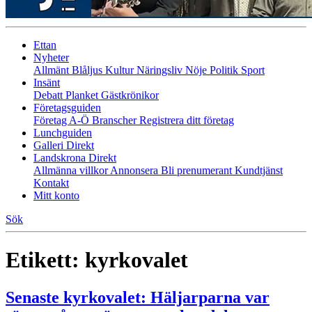
Ettan
Nyheter
Allmänt
Blåljus
Kultur
Näringsliv
Nöje
Politik
Sport
Insänt
Debatt
Planket
Gästkrönikor
Företagsguiden
Företag A-Ö
Branscher
Registrera ditt företag
Lunchguiden
Galleri Direkt
Landskrona Direkt
Allmänna villkor
Annonsera
Bli prenumerant
Kundtjänst
Kontakt
Mitt konto
Sök
Etikett:
kyrkovalet
Senaste kyrkovalet: Häljarparna var