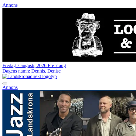
Annons
Fredag 7 augusti, 2026
Fre 7 aug
Dagens namn:
Dennis, Denise
Annons