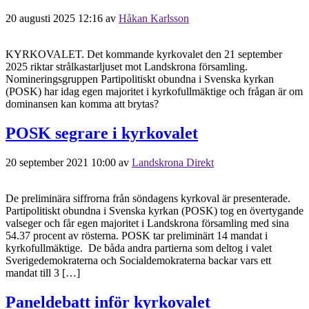
20 augusti 2025 12:16
av
Håkan Karlsson
KYRKOVALET. Det kommande kyrkovalet den 21 september
2025 riktar strålkastarljuset mot Landskrona församling.
Nomineringsgruppen Partipolitiskt obundna i Svenska kyrkan
(POSK) har idag egen majoritet i kyrkofullmäktige och frågan är om
dominansen kan komma att brytas?
POSK segrare i kyrkovalet
20 september 2021 10:00
av
Landskrona Direkt
De preliminära siffrorna från söndagens kyrkoval är presenterade.
Partipolitiskt obundna i Svenska kyrkan (POSK) tog en övertygande
valseger och får egen majoritet i Landskrona församling med sina
54.37 procent av rösterna. POSK tar preliminärt 14 mandat i
kyrkofullmäktige. De båda andra partierna som deltog i valet
Sverigedemokraterna och Socialdemokraterna backar vars ett
mandat till 3 […]
Paneldebatt inför kyrkovalet