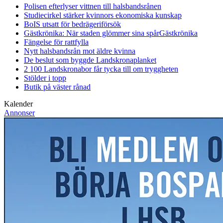
Polisen efterlyser vittnen till halsbandsrånen
Studiecirkel stärker kvinnors ekonomiska kunskap
BoIS utsatt för bedrägeriförsök
Gästkrönika: När staden glömmer sina spår
Gästkrönika
Fängelse för rattfylla
Nytt halsbandsrån mot äldre kvinna
De beslut som byggde Landskrona
planket
2 100 Landskronabor får tycka till om tryggheten
Stölder i topp
Butik på väster rånad
Kalender
Annonser