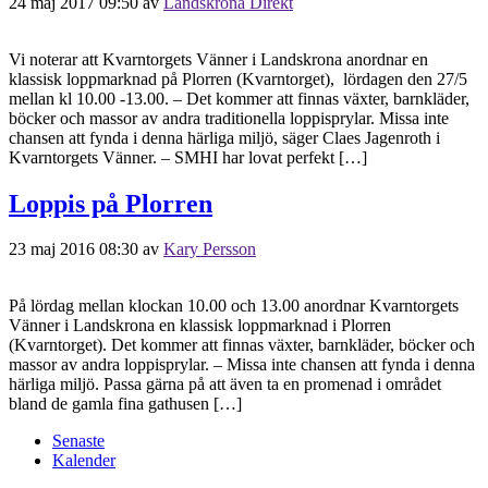
24 maj 2017 09:50
av
Landskrona Direkt
Vi noterar att Kvarntorgets Vänner i Landskrona anordnar en
klassisk loppmarknad på Plorren (Kvarntorget), lördagen den 27/5
mellan kl 10.00 -13.00. – Det kommer att finnas växter, barnkläder,
böcker och massor av andra traditionella loppisprylar. Missa inte
chansen att fynda i denna härliga miljö, säger Claes Jagenroth i
Kvarntorgets Vänner. – SMHI har lovat perfekt […]
Loppis på Plorren
23 maj 2016 08:30
av
Kary Persson
På lördag mellan klockan 10.00 och 13.00 anordnar Kvarntorgets
Vänner i Landskrona en klassisk loppmarknad i Plorren
(Kvarntorget). Det kommer att finnas växter, barnkläder, böcker och
massor av andra loppisprylar. – Missa inte chansen att fynda i denna
härliga miljö. Passa gärna på att även ta en promenad i området
bland de gamla fina gathusen […]
Senaste
Kalender