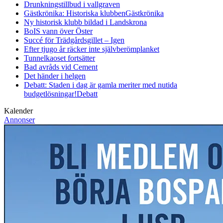
Drunkningstillbud i vallgraven
Gästkrönika: Historiska klubben
Gästkrönika
Ny historisk klubb bildad i Landskrona
BoIS vann över Öster
Succé för Trädgårdsgillet – Igen
Efter tjugo år räcker inte självberöm
planket
Tunnelkaoset fortsätter
Bad avråds vid Cement
Det händer i helgen
Debatt: Staden i dag är gamla meriter med nutida
budgetlösningar!
Debatt
Kalender
Annonser