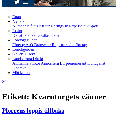
Ettan
Nyheter
Allmänt
Blåljus
Kultur
Näringsliv
Nöje
Politik
Sport
Insänt
Debatt
Planket
Gästkrönikor
Företagsguiden
Företag A-Ö
Branscher
Registrera ditt företag
Lunchguiden
Galleri Direkt
Landskrona Direkt
Allmänna villkor
Annonsera
Bli prenumerant
Kundtjänst
Kontakt
Mitt konto
Sök
Etikett:
Kvarntorgets vänner
Plorrens loppis tillbaka