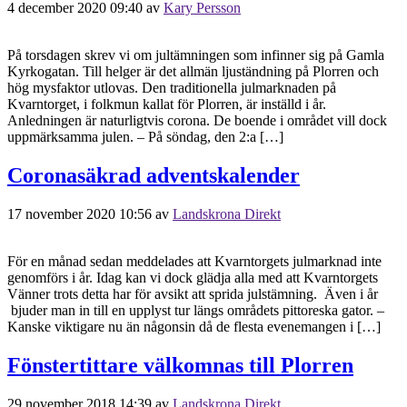
4 december 2020 09:40
av
Kary Persson
På torsdagen skrev vi om jultämningen som infinner sig på Gamla
Kyrkogatan. Till helger är det allmän ljuständning på Plorren och
hög mysfaktor utlovas. Den traditionella julmarknaden på
Kvarntorget, i folkmun kallat för Plorren, är inställd i år.
Anledningen är naturligtvis corona. De boende i området vill dock
uppmärksamma julen. – På söndag, den 2:a […]
Coronasäkrad adventskalender
17 november 2020 10:56
av
Landskrona Direkt
För en månad sedan meddelades att Kvarntorgets julmarknad inte
genomförs i år. Idag kan vi dock glädja alla med att Kvarntorgets
Vänner trots detta har för avsikt att sprida julstämning. Även i år
bjuder man in till en upplyst tur längs områdets pittoreska gator. –
Kanske viktigare nu än någonsin då de flesta evenemangen i […]
Fönstertittare välkomnas till Plorren
29 november 2018 14:39
av
Landskrona Direkt