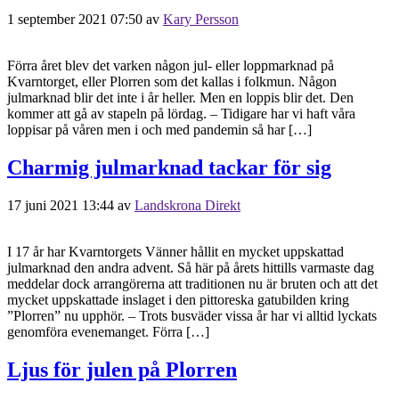
1 september 2021 07:50
av
Kary Persson
Förra året blev det varken någon jul- eller loppmarknad på
Kvarntorget, eller Plorren som det kallas i folkmun. Någon
julmarknad blir det inte i år heller. Men en loppis blir det. Den
kommer att gå av stapeln på lördag. – Tidigare har vi haft våra
loppisar på våren men i och med pandemin så har […]
Charmig julmarknad tackar för sig
17 juni 2021 13:44
av
Landskrona Direkt
I 17 år har Kvarntorgets Vänner hållit en mycket uppskattad
julmarknad den andra advent. Så här på årets hittills varmaste dag
meddelar dock arrangörerna att traditionen nu är bruten och att det
mycket uppskattade inslaget i den pittoreska gatubilden kring
”Plorren” nu upphör. – Trots busväder vissa år har vi alltid lyckats
genomföra evenemanget. Förra […]
Ljus för julen på Plorren