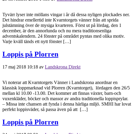
Tyvärr lyser inte möllans vingar i år då dessa nyligen plockades ner.
Det hindrar emellertid inte Kvarntorgets vänner från att sprida
julstämning över de mysiga kvarteren. Först ut på lördag, den 1
december, är den annorlunda och nu mera traditionsenliga
adventskalendern. 24 fönster på området pyntas med olika motiv.
Varje kväll tänds ett nytt fönster […]
Loppis på Plorren
17 maj 2018 10:18
av
Landskrona Direkt
Vi noterar att Kvarntorgets Vänner i Landskrona anordnar en
klassisk loppmarknad vid Plorren (Kvarntorget), lördagen den 26/5
mellan kl 10.00 -13.00. Det kommer att finnas växter, barn-och
vuxenkläder, böcker och massor av andra traditionella loppisprylar.
– Missa inte chansen att fynda i denna härliga miljö. SMHI har lovat
perfekt loppisväder, så passa även på att […]
Loppis på Plorren