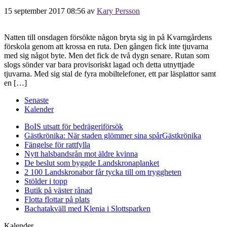
15 september 2017 08:56
av
Kary Persson
Natten till onsdagen försökte någon bryta sig in på Kvarngårdens
förskola genom att krossa en ruta. Den gången fick inte tjuvarna
med sig något byte. Men det fick de två dygn senare. Rutan som
slogs sönder var bara provisoriskt lagad och detta utnyttjade
tjuvarna. Med sig stal de fyra mobiltelefoner, ett par läsplattor samt
en […]
Senaste
Kalender
BoIS utsatt för bedrägeriförsök
Gästkrönika: När staden glömmer sina spår
Gästkrönika
Fängelse för rattfylla
Nytt halsbandsrån mot äldre kvinna
De beslut som byggde Landskrona
planket
2 100 Landskronabor får tycka till om tryggheten
Stölder i topp
Butik på väster rånad
Flotta flottar på plats
Bachatakväll med Klenia i Slottsparken
Kalender