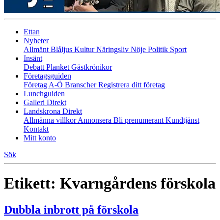
Ettan
Nyheter
Allmänt
Blåljus
Kultur
Näringsliv
Nöje
Politik
Sport
Insänt
Debatt
Planket
Gästkrönikor
Företagsguiden
Företag A-Ö
Branscher
Registrera ditt företag
Lunchguiden
Galleri Direkt
Landskrona Direkt
Allmänna villkor
Annonsera
Bli prenumerant
Kundtjänst
Kontakt
Mitt konto
Sök
Etikett:
Kvarngårdens förskola
Dubbla inbrott på förskola