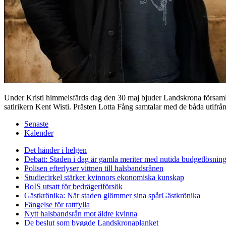
Under Kristi himmelsfärds dag den 30 maj bjuder Landskrona församli
satirikern Kent Wisti. Prästen Lotta Fång samtalar med de båda utifrån
Senaste
Kalender
Det händer i helgen
Debatt: Staden i dag är gamla meriter med nutida budgetlösning
Polisen efterlyser vittnen till halsbandsrånen
Studiecirkel stärker kvinnors ekonomiska kunskap
BoIS utsatt för bedrägeriförsök
Gästkrönika: När staden glömmer sina spår
Gästkrönika
Fängelse för rattfylla
Nytt halsbandsrån mot äldre kvinna
De beslut som byggde Landskrona
planket