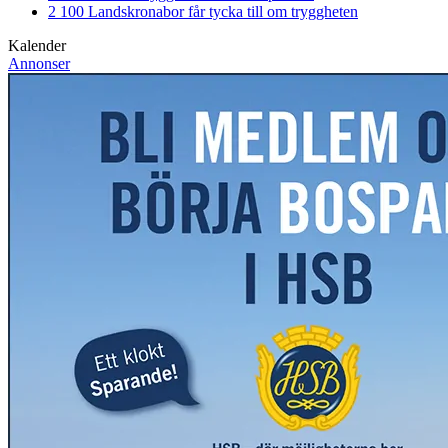
2 100 Landskronabor får tycka till om tryggheten
Kalender
Annonser