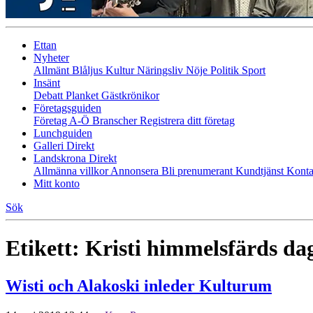
Ettan
Nyheter
Allmänt
Blåljus
Kultur
Näringsliv
Nöje
Politik
Sport
Insänt
Debatt
Planket
Gästkrönikor
Företagsguiden
Företag A-Ö
Branscher
Registrera ditt företag
Lunchguiden
Galleri Direkt
Landskrona Direkt
Allmänna villkor
Annonsera
Bli prenumerant
Kundtjänst
Konta
Mitt konto
Sök
Etikett:
Kristi himmelsfärds da
Wisti och Alakoski inleder Kulturum