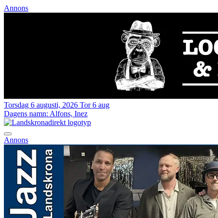
Annons
Torsdag 6 augusti, 2026
Tor 6 aug
Dagens namn:
Alfons, Inez
Annons