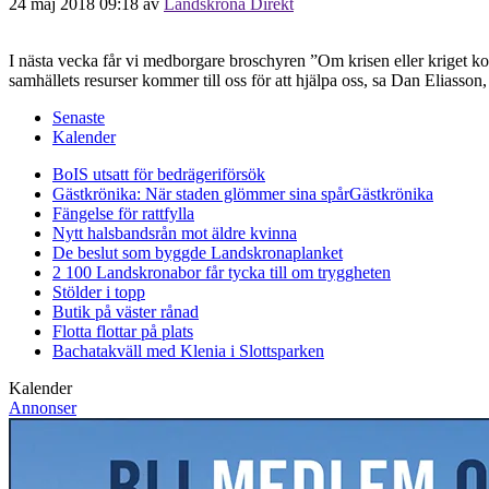
24 maj 2018 09:18
av
Landskrona Direkt
I nästa vecka får vi medborgare broschyren ”Om krisen eller kriget kom
samhällets resurser kommer till oss för att hjälpa oss, sa Dan Eliass
Senaste
Kalender
BoIS utsatt för bedrägeriförsök
Gästkrönika: När staden glömmer sina spår
Gästkrönika
Fängelse för rattfylla
Nytt halsbandsrån mot äldre kvinna
De beslut som byggde Landskrona
planket
2 100 Landskronabor får tycka till om tryggheten
Stölder i topp
Butik på väster rånad
Flotta flottar på plats
Bachatakväll med Klenia i Slottsparken
Kalender
Annonser