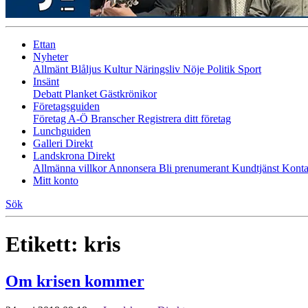
Ettan
Nyheter
Allmänt
Blåljus
Kultur
Näringsliv
Nöje
Politik
Sport
Insänt
Debatt
Planket
Gästkrönikor
Företagsguiden
Företag A-Ö
Branscher
Registrera ditt företag
Lunchguiden
Galleri Direkt
Landskrona Direkt
Allmänna villkor
Annonsera
Bli prenumerant
Kundtjänst
Konta
Mitt konto
Sök
Etikett:
kris
Om krisen kommer